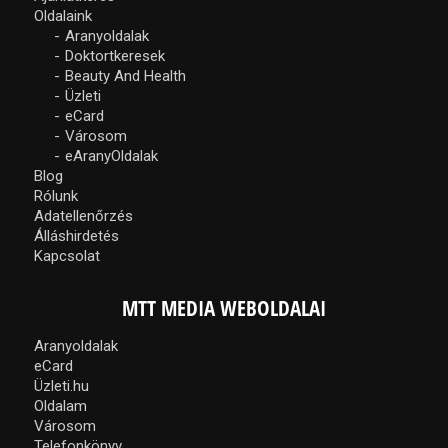
Oldalaink
Aranyoldalak
Doktortkeresek
Beauty And Health
Üzleti
eCard
Városom
eAranyOldalak
Blog
Rólunk
Adatellenőrzés
Álláshirdetés
Kapcsolat
MTT MEDIA WEBOLDALAI
Aranyoldalak
eCard
Üzleti.hu
Oldalam
Városom
Telefonkönyv