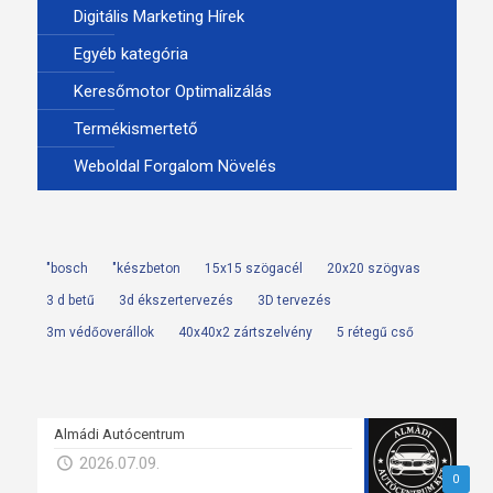
Digitális Marketing Hírek
Egyéb kategória
Keresőmotor Optimalizálás
Termékismertető
Weboldal Forgalom Növelés
"bosch
"készbeton
15x15 szögacél
20x20 szögvas
3 d betű
3d ékszertervezés
3D tervezés
3m védőoverállok
40x40x2 zártszelvény
5 rétegű cső
Almádi Autócentrum
2026.07.09.
0