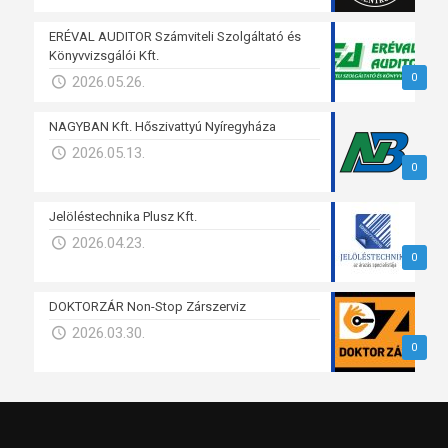
ERÉVAL AUDITOR Számviteli Szolgáltató és
Könyvvizsgálói Kft.
0
2026.05.26.
NAGYBAN Kft. Hőszivattyú Nyíregyháza
2026.05.13.
0
Jelöléstechnika Plusz Kft.
2026.04.23.
0
DOKTORZÁR Non-Stop Zárszerviz
2026.03.30.
0