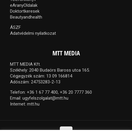
eAranyOldalak
Doktortkeresek
Beautyandhealth
ÁSZF
Adatvédelmi nyilatkozat
MTT MEDIA
MTT MEDIA Kft.
Székhely: 2040 Budaörs Baross utca 165.
Cégjegyzék szám: 13 09 166814
Adószám: 24753283-2-13
Telefon:
+36 1 67 77 400,
+36 20 7777 360
Email:
ugyfelszolgalat@mtt.hu
Internet:
mtt.hu