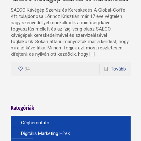
SAECO Kávégép Szerviz és Kereskedés A Global-Coffe
Kft. tulajdonosa Lőrincz Krisztián már 17 éve végtelen
nagy szenvedéllyel munkálkodik a minőségi kávé
fogyasztás mellett és az ízig-vérig olasz SAECO
kávégépek kereskedelmével és szervizelésével
foglalkozik. Sokan áttanulmányozták már a kérdést, hogy
mi a jó kávé titka. Mi nem fogjuk ezt most részletesen
kifejteni, de nyilván ott kezdődik, hogy […]
34
Tovább
Kategóriák
Cégbemutató
Digitális Marketing Hírek