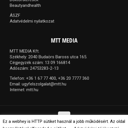
Beautyandhealth
ÁSZF
Adatvédelmi nyilatkozat
MTT MEDIA
MTT MEDIA Kft.
Székhely: 2040 Budaörs Baross utca 165.
Cégjegyzék szám: 13 09 166814
Adószám: 24753283-2-13
Telefon:
+36 1 67 77 400,
+36 20 7777 360
Email:
ugyfelszolgalat@mtt.hu
Internet:
mtt.hu
Ez a webhey is HTTP sütiket használ a jobb működésért. Az oldal