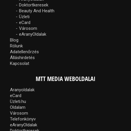
Doktortkeresek
Beauty And Health
Üzleti
eCard
Városom
eAranyOldalak
Blog
Rólunk
Adatellenőrzés
Álláshirdetés
Kapcsolat
MTT MEDIA WEBOLDALAI
Aranyoldalak
eCard
Üzleti.hu
Oldalam
Városom
Telefonkönyv
eAranyOldalak
Doktortkeresek