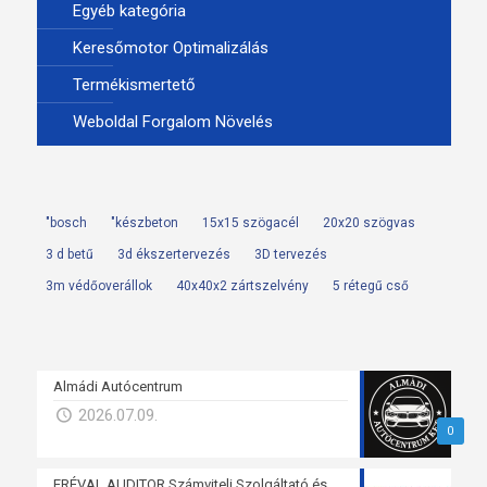
Egyéb kategória
Keresőmotor Optimalizálás
Termékismertető
Weboldal Forgalom Növelés
"bosch
"készbeton
15x15 szögacél
20x20 szögvas
3 d betű
3d ékszertervezés
3D tervezés
3m védőoverállok
40x40x2 zártszelvény
5 rétegű cső
Almádi Autócentrum
2026.07.09.
0
ERÉVAL AUDITOR Számviteli Szolgáltató és