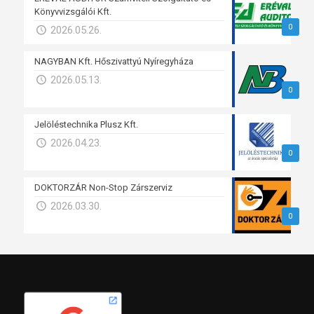
Könyvvizsgálói Kft.
0
2026.05.26.
NAGYBAN Kft. Hőszivattyú Nyíregyháza
2026.05.13.
0
Jelöléstechnika Plusz Kft.
2026.04.23.
0
DOKTORZÁR Non-Stop Zárszerviz
2026.03.30.
0