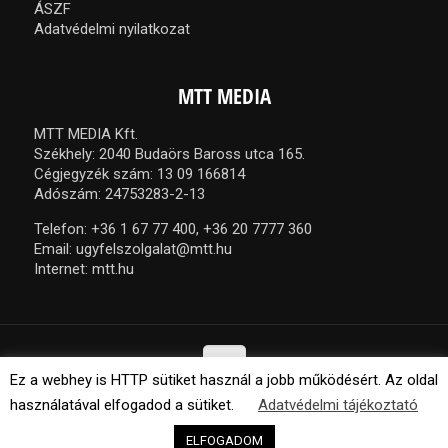
ÁSZF
Adatvédelmi nyilatkozat
MTT MEDIA
MTT MEDIA Kft.
Székhely: 2040 Budaörs Baross utca 165.
Cégjegyzék szám: 13 09 166814
Adószám: 24753283-2-13
Telefon:
+36 1 67 77 400,
+36 20 7777 360
Email:
ugyfelszolgalat@mtt.hu
Internet:
mtt.hu
Ez a webhey is HTTP sütiket használ a jobb működésért. Az oldal
használatával elfogadod a sütiket.
Adatvédelmi tájékoztató
© 2021 MTT Media Kft. Minden jog fenntartva.
ELFOGADOM