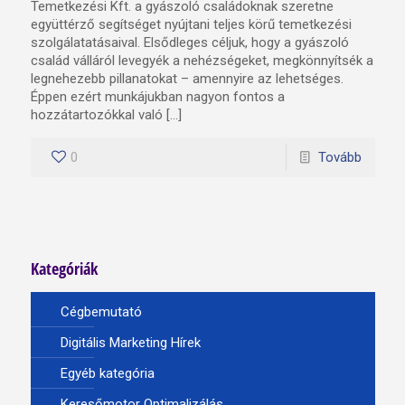
Temetkezési Kft. a gyászoló családoknak szeretne
együttérző segítséget nyújtani teljes körű temetkezési
szolgálatatásaival. Elsődleges céljuk, hogy a gyászoló
család válláról levegyék a nehézségeket, megkönnyítsék a
legnehezebb pillanatokat – amennyire az lehetséges.
Éppen ezért munkájukban nagyon fontos a
hozzátartozókkal való […]
0
Tovább
Kategóriák
Cégbemutató
Digitális Marketing Hírek
Egyéb kategória
Keresőmotor Optimalizálás