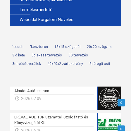
Termékismertető
Weboldal Forgalom Növelés
"bosch
"készbeton
15x15 szögacél
20x20 szögvas
3 d betű
3d ékszertervezés
3D tervezés
3m védőoverállok
40x40x2 zártszelvény
5 rétegű cső
Almádi Autócentrum
2026.07.09.
0
ERÉVAL AUDITOR Számviteli Szolgáltató és
Könyvvizsgálói Kft.
0
2026.05.26.