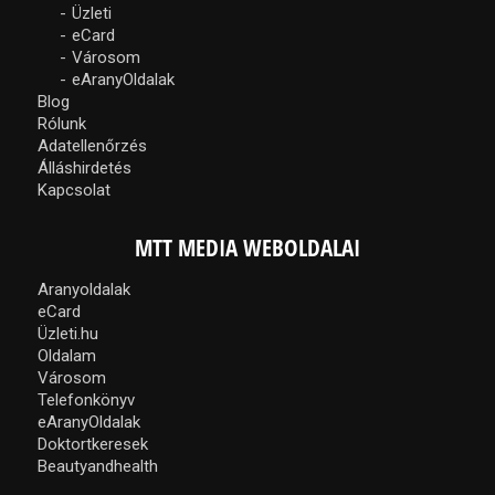
Üzleti
eCard
Városom
eAranyOldalak
Blog
Rólunk
Adatellenőrzés
Álláshirdetés
Kapcsolat
MTT MEDIA WEBOLDALAI
Aranyoldalak
eCard
Üzleti.hu
Oldalam
Városom
Telefonkönyv
eAranyOldalak
Doktortkeresek
Beautyandhealth