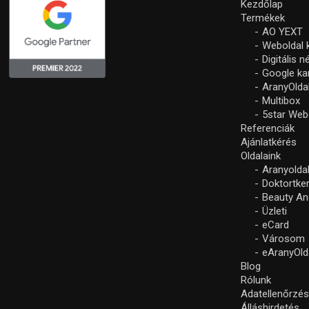
Kezdőlap
Termékek
AO YEXT
Weboldal 
Digitális 
Google k
AranyOlda
Multibox
5star Web
Referenciák
Ajánlatkérés
Oldalaink
Aranyolda
Doktortke
Beauty An
Üzleti
eCard
Városom
eAranyOld
Blog
Rólunk
Adatellenőrzé
Álláshirdetés