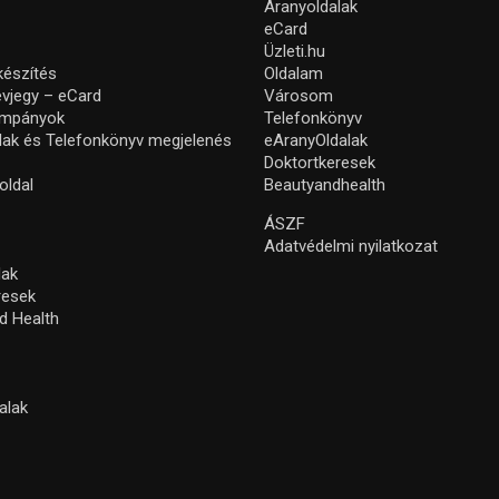
Aranyoldalak
eCard
Üzleti.hu
készítés
Oldalam
névjegy – eCard
Városom
ampányok
Telefonkönyv
lak és Telefonkönyv megjelenés
eAranyOldalak
Doktortkeresek
oldal
Beautyandhealth
ÁSZF
Adatvédelmi nyilatkozat
lak
resek
d Health
alak
s