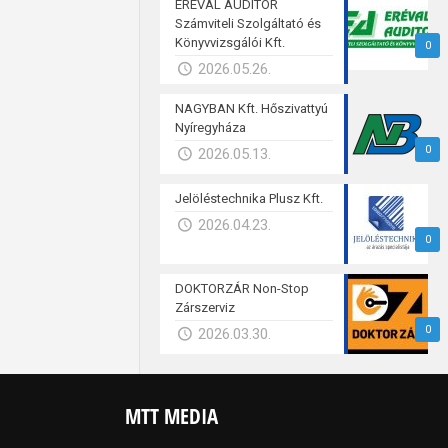
ERÉVAL AUDITOR
Számviteli Szolgáltató és
Könyvvizsgálói Kft.
0
2026.05.26.
NAGYBAN Kft. Hőszivattyú
Nyíregyháza
0
2026.05.13.
Jelöléstechnika Plusz Kft.
2026.04.23.
0
DOKTORZÁR Non-Stop
Zárszerviz
0
2026.03.30.
MTT MEDIA