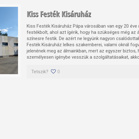
Kiss Festék Kisáruház
Kiss Festék Kisáruház Pápa városában van egy 20 év
festékbolt, ahol azt ígérik, hogy ha szükséges még az á
színesre festik. De azért ne legyünk nagyon csalódottak
Festék Kisáruház lelkes szakemberei, valami oknál f
jelenének meg az álmainkban, mert az egyszer biztos,
személyesen igénybe vesszük a szolgáltatásaikat, akko
Tetszik?
0