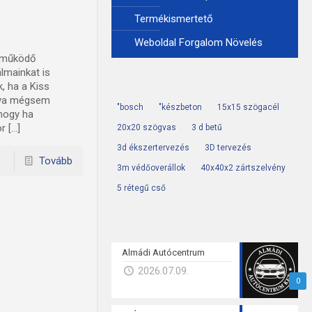
Termékismertető
Weboldal Forgalom Növelés
e működő
lmainkat is
, ha a Kiss
ogva mégsem
"bosch
"készbeton
15x15 szögacél
 hogy ha
r […]
20x20 szögvas
3 d betű
3d ékszertervezés
3D tervezés
Tovább
3m védőoverállok
40x40x2 zártszelvény
5 rétegű cső
Almádi Autócentrum
2026.07.09.
0