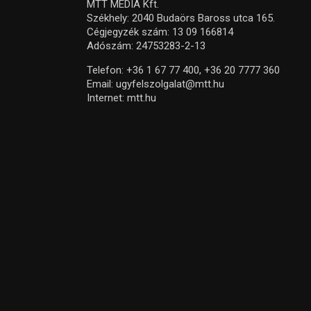
MTT MEDIA Kft.
Székhely: 2040 Budaörs Baross utca 165.
Cégjegyzék szám: 13 09 166814
Adószám: 24753283-2-13
Telefon:
+36 1 67 77 400,
+36 20 7777 360
Email:
ugyfelszolgalat@mtt.hu
Internet:
mtt.hu