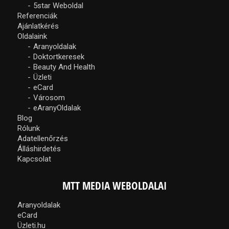
5star Weboldal
Referenciák
Ajánlatkérés
Oldalaink
Aranyoldalak
Doktortkeresek
Beauty And Health
Üzleti
eCard
Városom
eAranyOldalak
Blog
Rólunk
Adatellenőrzés
Álláshirdetés
Kapcsolat
MTT MEDIA WEBOLDALAI
Aranyoldalak
eCard
Üzleti.hu