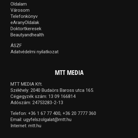
Oldalam
Városom
Telefonkönyv
eAranyOldalak
Doktortkeresek
Beautyandhealth
ÁSZF
Adatvédelmi nyilatkozat
MTT MEDIA
MTT MEDIA Kft.
Székhely: 2040 Budaörs Baross utca 165.
Cégjegyzék szám: 13 09 166814
Adószám: 24753283-2-13
Telefon:
+36 1 67 77 400,
+36 20 7777 360
Email:
ugyfelszolgalat@mtt.hu
Internet:
mtt.hu