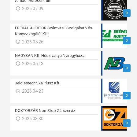
Almádi Autócentrum
2026.07.09.
0
ERÉVAL AUDITOR Számviteli Szolgáltató és
Könyvvizsgálói Kft.
0
2026.05.26.
NAGYBAN Kft. Hőszivattyú Nyíregyháza
2026.05.13.
0
Jelöléstechnika Plusz Kft.
2026.04.23.
0
DOKTORZÁR Non-Stop Zárszerviz
2026.03.30.
0