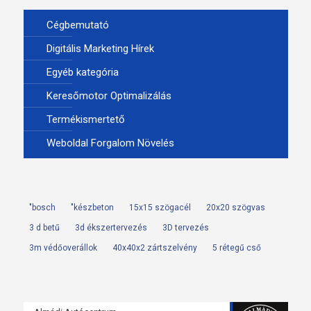
Cégbemutató
Digitális Marketing Hírek
Egyéb kategória
Keresőmotor Optimalizálás
Termékismertető
Weboldal Forgalom Növelés
"bosch
"készbeton
15x15 szögacél
20x20 szögvas
3 d betű
3d ékszertervezés
3D tervezés
3m védőoverállok
40x40x2 zártszelvény
5 rétegű cső