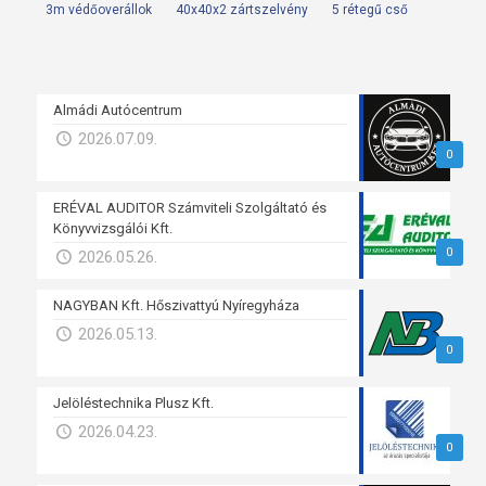
3m védőoverállok
40x40x2 zártszelvény
5 rétegű cső
Almádi Autócentrum
2026.07.09.
0
ERÉVAL AUDITOR Számviteli Szolgáltató és
Könyvvizsgálói Kft.
0
2026.05.26.
NAGYBAN Kft. Hőszivattyú Nyíregyháza
2026.05.13.
0
Jelöléstechnika Plusz Kft.
2026.04.23.
0