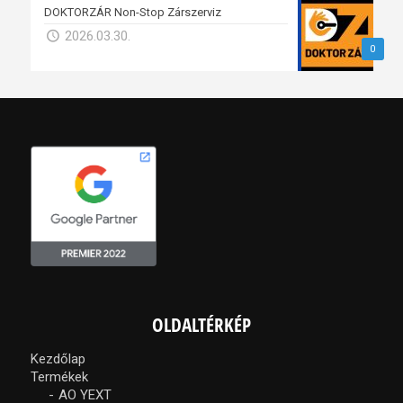
DOKTORZÁR Non-Stop Zárszerviz
2026.03.30.
0
OLDALTÉRKÉP
Kezdőlap
Termékek
AO YEXT