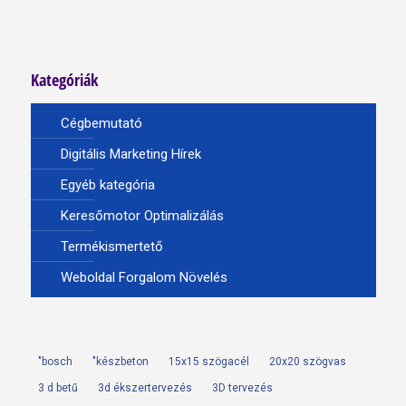
Kategóriák
Cégbemutató
Digitális Marketing Hírek
Egyéb kategória
Keresőmotor Optimalizálás
Termékismertető
Weboldal Forgalom Növelés
"bosch
"készbeton
15x15 szögacél
20x20 szögvas
3 d betű
3d ékszertervezés
3D tervezés