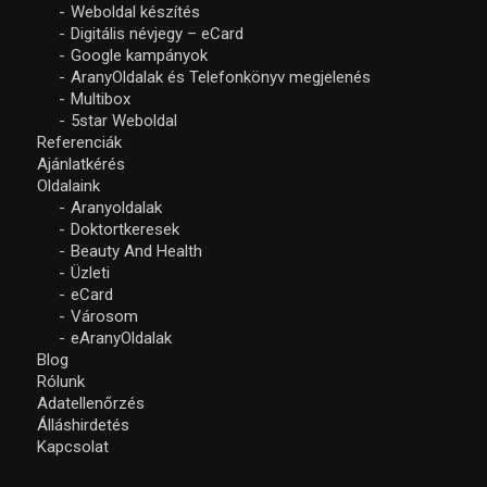
Weboldal készítés
Digitális névjegy – eCard
Google kampányok
AranyOldalak és Telefonkönyv megjelenés
Multibox
5star Weboldal
Referenciák
Ajánlatkérés
Oldalaink
Aranyoldalak
Doktortkeresek
Beauty And Health
Üzleti
eCard
Városom
eAranyOldalak
Blog
Rólunk
Adatellenőrzés
Álláshirdetés
Kapcsolat