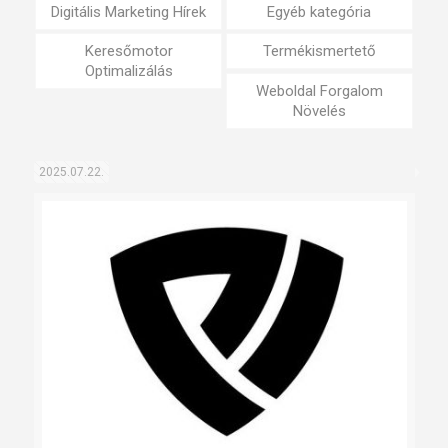
Digitális Marketing Hírek
Egyéb kategória
Keresőmotor
Termékismertető
Optimalizálás
Weboldal Forgalom
Növelés
2025.07.22.