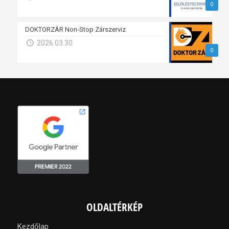
0
DOKTORZÁR Non-Stop Zárszerviz
2026.03.30.
0
OLDALTÉRKÉP
Kezdőlap