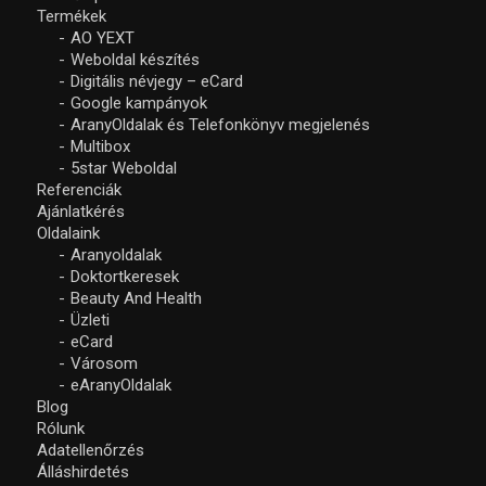
Termékek
AO YEXT
Weboldal készítés
Digitális névjegy – eCard
Google kampányok
AranyOldalak és Telefonkönyv megjelenés
Multibox
5star Weboldal
Referenciák
Ajánlatkérés
Oldalaink
Aranyoldalak
Doktortkeresek
Beauty And Health
Üzleti
eCard
Városom
eAranyOldalak
Blog
Rólunk
Adatellenőrzés
Álláshirdetés