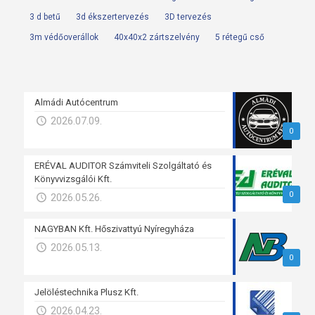
3 d betű
3d ékszertervezés
3D tervezés
3m védőoverállok
40x40x2 zártszelvény
5 rétegű cső
Almádi Autócentrum
2026.07.09.
0
ERÉVAL AUDITOR Számviteli Szolgáltató és
Könyvvizsgálói Kft.
0
2026.05.26.
NAGYBAN Kft. Hőszivattyú Nyíregyháza
2026.05.13.
0
Jelöléstechnika Plusz Kft.
2026.04.23.