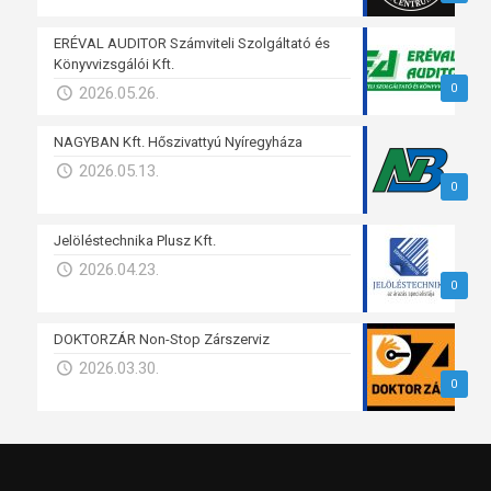
ERÉVAL AUDITOR Számviteli Szolgáltató és
Könyvvizsgálói Kft.
0
2026.05.26.
NAGYBAN Kft. Hőszivattyú Nyíregyháza
2026.05.13.
0
Jelöléstechnika Plusz Kft.
2026.04.23.
0
DOKTORZÁR Non-Stop Zárszerviz
2026.03.30.
0