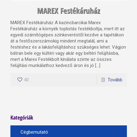
MAREX Festékáruház
MAREX Festékáruház A kazincbarcikai Marex
Festékáruház a környék toplistás festékboltja, mert itt az
egyedi számítógépes színkeveréstől kezdve a tapétákon
át a festőszerszámokig mindent megtalál, ami a
festéshez és a lakásfelújításhoz szükséges lehet. Vágjon
bátran bele egy kültéri vagy akár egy beltéri felújításba,
mert a Marex Festékbolt kínálata szinte az összes
felújítási munkálathoz kedvező áron és jó […]
40
Tovább
Kategóriák
Cégbemutató