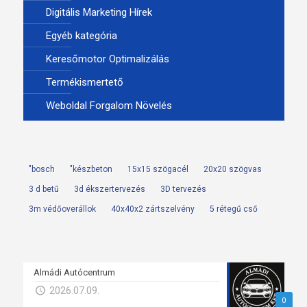
Digitális Marketing Hírek
Egyéb kategória
Keresőmotor Optimalizálás
Termékismertető
Weboldal Forgalom Növelés
"bosch
"készbeton
15x15 szögacél
20x20 szögvas
3 d betű
3d ékszertervezés
3D tervezés
3m védőoverállok
40x40x2 zártszelvény
5 rétegű cső
Almádi Autócentrum
2026.07.09.
0