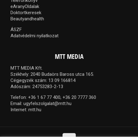
Telefonkönyv
eAranyOldalak
Doktortkeresek
Beautyandhealth
ÁSZF
Adatvédelmi nyilatkozat
MTT MEDIA
MTT MEDIA Kft.
Székhely: 2040 Budaörs Baross utca 165.
Cégjegyzék szám: 13 09 166814
Adószám: 24753283-2-13
Telefon:
+36 1 67 77 400,
+36 20 7777 360
Email:
ugyfelszolgalat@mtt.hu
Internet:
mtt.hu