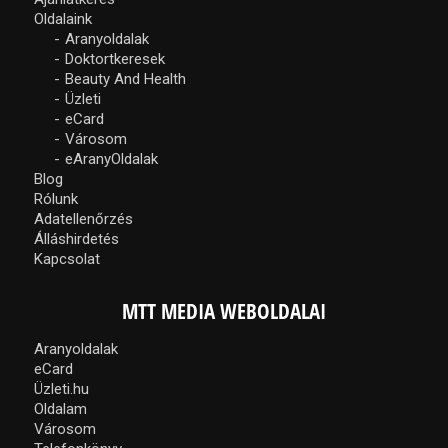
Oldalaink
Aranyoldalak
Doktortkeresek
Beauty And Health
Üzleti
eCard
Városom
eAranyOldalak
Blog
Rólunk
Adatellenőrzés
Álláshirdetés
Kapcsolat
MTT MEDIA WEBOLDALAI
Aranyoldalak
eCard
Üzleti.hu
Oldalam
Városom