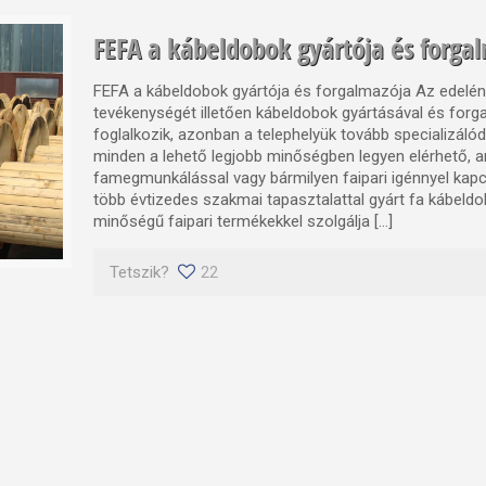
FEFA a kábeldobok gyártója és forga
FEFA a kábeldobok gyártója és forgalmazója Az edelény
tevékenységét illetően kábeldobok gyártásával és for
foglalkozik, azonban a telephelyük tovább specializálód
minden a lehető legjobb minőségben legyen elérhető, 
famegmunkálással vagy bármilyen faipari igénnyel kap
több évtizedes szakmai tapasztalattal gyárt fa kábel
minőségű faipari termékekkel szolgálja […]
Tetszik?
22