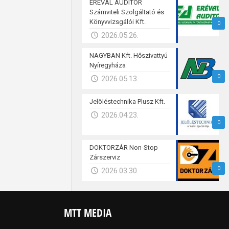
ERÉVAL AUDITOR
Számviteli Szolgáltató és
Könyvvizsgálói Kft.
0
2026.05.26.
NAGYBAN Kft. Hőszivattyú
Nyíregyháza
0
2026.05.13.
Jelöléstechnika Plusz Kft.
2026.04.23.
0
DOKTORZÁR Non-Stop
Zárszerviz
0
2026.03.30.
MTT MEDIA