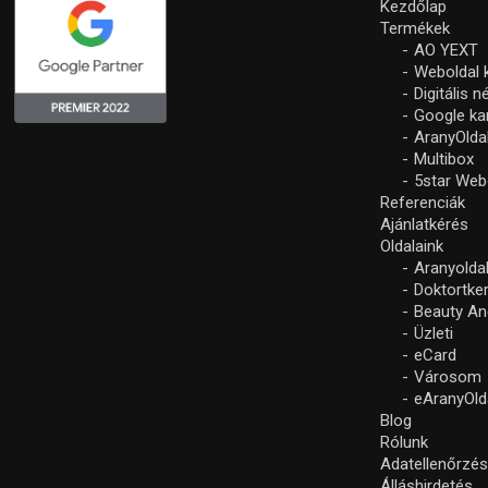
Kezdőlap
Termékek
AO YEXT
Weboldal 
Digitális 
Google k
AranyOlda
Multibox
5star Web
Referenciák
Ajánlatkérés
Oldalaink
Aranyolda
Doktortke
Beauty An
Üzleti
eCard
Városom
eAranyOld
Blog
Rólunk
Adatellenőrzé
Álláshirdetés