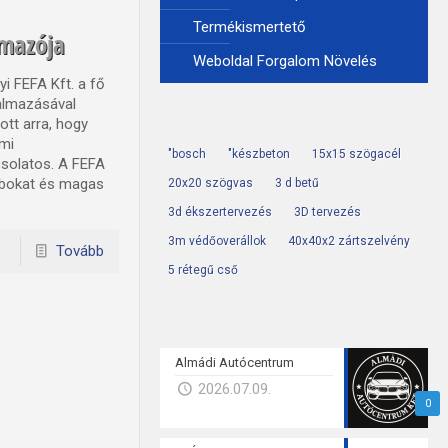
Termékismertető
lmazója
Weboldal Forgalom Növelés
i FEFA Kft. a fő
galmazásával
ott arra, hogy
ami
"bosch
"készbeton
15x15 szögacél
csolatos. A FEFA
dobokat és magas
20x20 szögvas
3 d betű
3d ékszertervezés
3D tervezés
3m védőoverállok
40x40x2 zártszelvény
Tovább
5 rétegű cső
Almádi Autócentrum
2026.07.09.
0