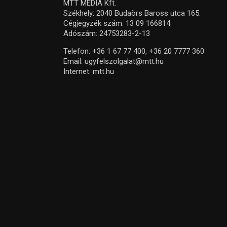
MTT MEDIA Kft.
Székhely: 2040 Budaörs Baross utca 165.
Cégjegyzék szám: 13 09 166814
Adószám: 24753283-2-13
Telefon:
+36 1 67 77 400,
+36 20 7777 360
Email:
ugyfelszolgalat@mtt.hu
Internet:
mtt.hu