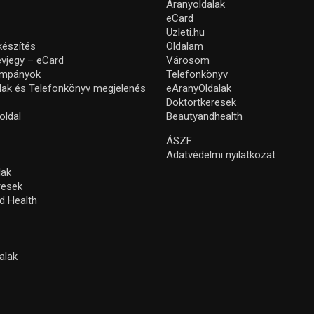
Aranyoldalak
eCard
Üzleti.hu
készítés
Oldalam
névjegy – eCard
Városom
ampányok
Telefonkönyv
lak és Telefonkönyv megjelenés
eAranyOldalak
Doktortkeresek
oldal
Beautyandhealth
ÁSZF
Adatvédelmi nyilatkozat
lak
resek
d Health
alak
s