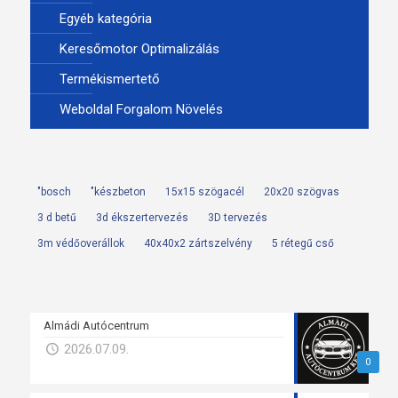
Egyéb kategória
Keresőmotor Optimalizálás
Termékismertető
Weboldal Forgalom Növelés
"bosch
"készbeton
15x15 szögacél
20x20 szögvas
3 d betű
3d ékszertervezés
3D tervezés
3m védőoverállok
40x40x2 zártszelvény
5 rétegű cső
Almádi Autócentrum
2026.07.09.
0