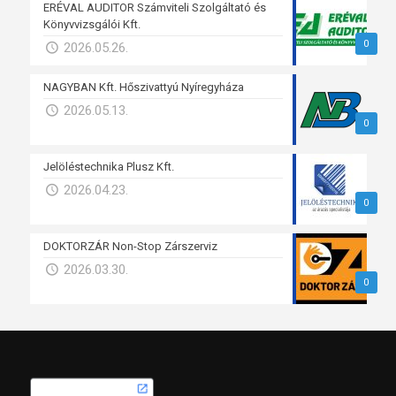
ERÉVAL AUDITOR Számviteli Szolgáltató és
Könyvvizsgálói Kft.
0
2026.05.26.
NAGYBAN Kft. Hőszivattyú Nyíregyháza
2026.05.13.
0
Jelöléstechnika Plusz Kft.
2026.04.23.
0
DOKTORZÁR Non-Stop Zárszerviz
2026.03.30.
0