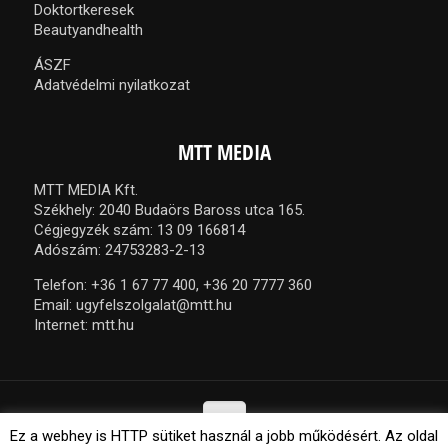
Doktortkeresek
Beautyandhealth
ÁSZF
Adatvédelmi nyilatkozat
MTT MEDIA
MTT MEDIA Kft.
Székhely: 2040 Budaörs Baross utca 165.
Cégjegyzék szám: 13 09 166814
Adószám: 24753283-2-13
Telefon:
+36 1 67 77 400,
+36 20 7777 360
Email:
ugyfelszolgalat@mtt.hu
Internet:
mtt.hu
Ez a webhey is HTTP sütiket használ a jobb működésért. Az oldal