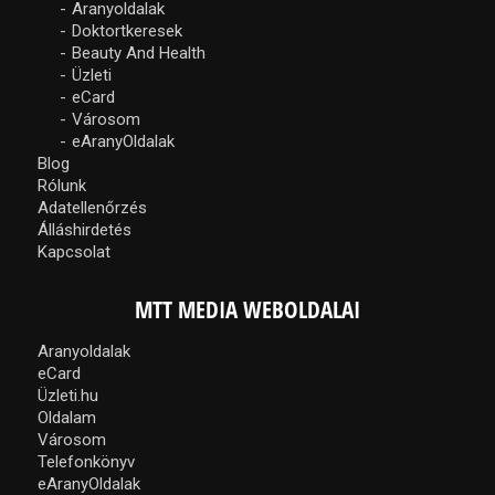
Aranyoldalak
Doktortkeresek
Beauty And Health
Üzleti
eCard
Városom
eAranyOldalak
Blog
Rólunk
Adatellenőrzés
Álláshirdetés
Kapcsolat
MTT MEDIA WEBOLDALAI
Aranyoldalak
eCard
Üzleti.hu
Oldalam
Városom
Telefonkönyv
eAranyOldalak