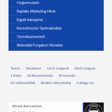
Cégbemutató
Digitális Marketing Hírek
Egyéb kategória
Keresőmotor Optimalizálás
Termékismertető
Weboldal Forgalom Növelés
"bosch
"készbeton
15x15 szögacél
20x20 szögvas
3 d betű
3d ékszertervezés
3D tervezés
3m védőoverállok
40x40x2 zártszelvény
5 rétegű cső
Almádi Autócentrum