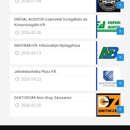
2026.07.09.
0
ERÉVAL AUDITOR Számviteli Szolgáltató és
Könyvvizsgálói Kft.
0
2026.05.26.
NAGYBAN Kft. Hőszivattyú Nyíregyháza
2026.05.13.
0
Jelöléstechnika Plusz Kft.
2026.04.23.
0
DOKTORZÁR Non-Stop Zárszerviz
2026.03.30.
0