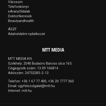
Városom
Telefonkönyv
eAranyOldalak
Doktortkeresek
Beautyandhealth
ÁSZF
Adatvédelmi nyilatkozat
MTT MEDIA
MTT MEDIA Kft.
Székhely: 2040 Budaörs Baross utca 165.
Cégjegyzék szám: 13 09 166814
Adószám: 24753283-2-13
Telefon:
+36 1 67 77 400,
+36 20 7777 360
Email:
ugyfelszolgalat@mtt.hu
Internet:
mtt.hu