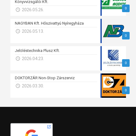
Könyvvizsgálói Kft.
0
2026.05.26.
NAGYBAN Kft. Hőszivattyú Nyíregyháza
2026.05.13.
0
Jelöléstechnika Plusz Kft.
2026.04.23.
0
DOKTORZÁR Non-Stop Zárszerviz
2026.03.30.
0