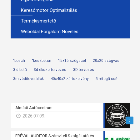
Keresőmotor Optimalizálás
Termékismertető
Weboldal Forgalom Növelés
"bosch
"készbeton
15x15 szögacél
20x20 szögvas
3 d betű
3d ékszertervezés
3D tervezés
3m védőoverállok
40x40x2 zártszelvény
5 rétegű cső
Almádi Autócentrum
2026.07.09.
0
ERÉVAL AUDITOR Számviteli Szolgáltató és