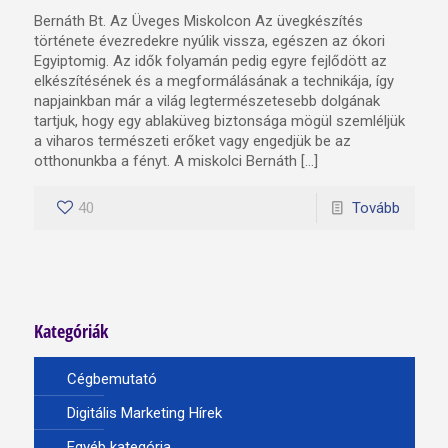
Bernáth Bt. Az Üveges Miskolcon Az üvegkészítés
története évezredekre nyúlik vissza, egészen az ókori
Egyiptomig. Az idők folyamán pedig egyre fejlődött az
elkészítésének és a megformálásának a technikája, így
napjainkban már a világ legtermészetesebb dolgának
tartjuk, hogy egy ablaküveg biztonsága mögül szemléljük
a viharos természeti erőket vagy engedjük be az
otthonunkba a fényt. A miskolci Bernáth […]
40
Tovább
Kategóriák
Cégbemutató
Digitális Marketing Hírek
Egyéb kategória