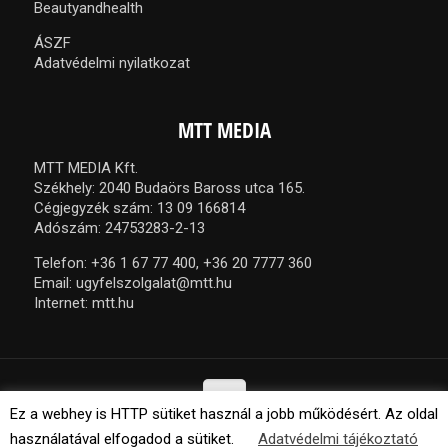
Beautyandhealth
ÁSZF
Adatvédelmi nyilatkozat
MTT MEDIA
MTT MEDIA Kft.
Székhely: 2040 Budaörs Baross utca 165.
Cégjegyzék szám: 13 09 166814
Adószám: 24753283-2-13
Telefon:
+36 1 67 77 400,
+36 20 7777 360
Email:
ugyfelszolgalat@mtt.hu
Internet:
mtt.hu
Ez a webhey is HTTP sütiket használ a jobb működésért. Az oldal
használatával elfogadod a sütiket.
Adatvédelmi tájékoztató
© 2021 MTT Media Kft. Minden jog fenntartva.