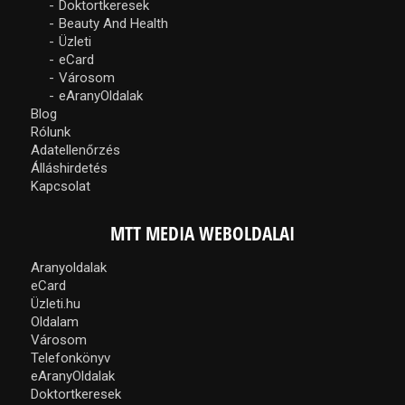
Doktortkeresek
Beauty And Health
Üzleti
eCard
Városom
eAranyOldalak
Blog
Rólunk
Adatellenőrzés
Álláshirdetés
Kapcsolat
MTT MEDIA WEBOLDALAI
Aranyoldalak
eCard
Üzleti.hu
Oldalam
Városom
Telefonkönyv
eAranyOldalak
Doktortkeresek