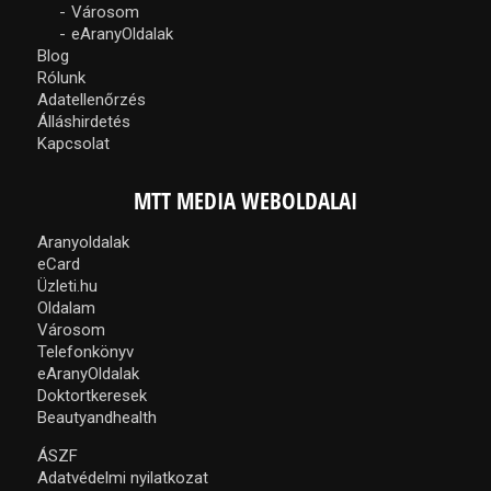
Városom
eAranyOldalak
Blog
Rólunk
Adatellenőrzés
Álláshirdetés
Kapcsolat
MTT MEDIA WEBOLDALAI
Aranyoldalak
eCard
Üzleti.hu
Oldalam
Városom
Telefonkönyv
eAranyOldalak
Doktortkeresek
Beautyandhealth
ÁSZF
Adatvédelmi nyilatkozat