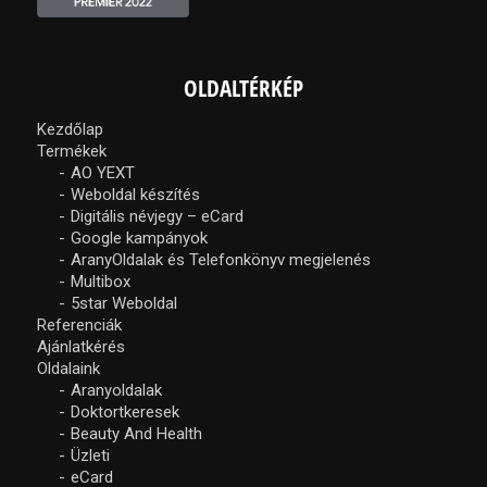
OLDALTÉRKÉP
Kezdőlap
Termékek
AO YEXT
Weboldal készítés
Digitális névjegy – eCard
Google kampányok
AranyOldalak és Telefonkönyv megjelenés
Multibox
5star Weboldal
Referenciák
Ajánlatkérés
Oldalaink
Aranyoldalak
Doktortkeresek
Beauty And Health
Üzleti
eCard