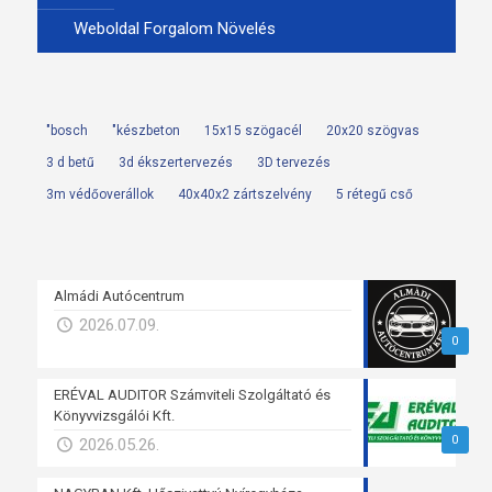
Weboldal Forgalom Növelés
"bosch
"készbeton
15x15 szögacél
20x20 szögvas
3 d betű
3d ékszertervezés
3D tervezés
3m védőoverállok
40x40x2 zártszelvény
5 rétegű cső
Almádi Autócentrum
2026.07.09.
0
ERÉVAL AUDITOR Számviteli Szolgáltató és
Könyvvizsgálói Kft.
0
2026.05.26.