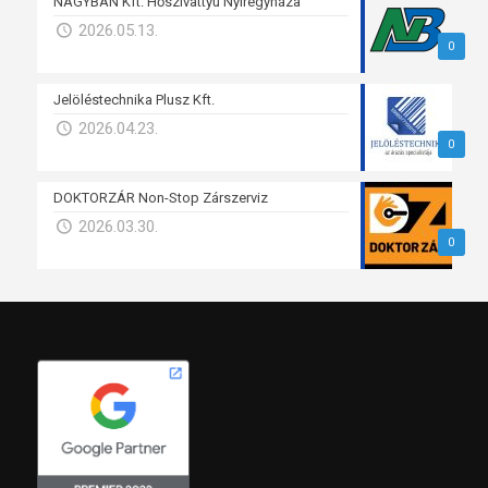
NAGYBAN Kft. Hőszivattyú Nyíregyháza
2026.05.13.
0
Jelöléstechnika Plusz Kft.
2026.04.23.
0
DOKTORZÁR Non-Stop Zárszerviz
2026.03.30.
0