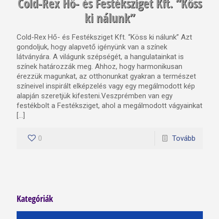
Cold-Rex Hő- és Festéksziget Kft. “Köss
ki nálunk”
Cold-Rex Hő- és Festéksziget Kft. “Köss ki nálunk” Azt
gondoljuk, hogy alapvető igényünk van a színek
látványára. A világunk szépségét, a hangulatainkat is
színek határozzák meg. Ahhoz, hogy harmonikusan
érezzük magunkat, az otthonunkat gyakran a természet
színeivel inspirált elképzelés vagy egy megálmodott kép
alapján szeretjük kifesteni.Veszprémben van egy
festékbolt a Festéksziget, ahol a megálmodott vágyainkat
[…]
0
Tovább
Kategóriák