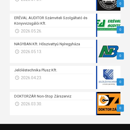
0
ERÉVAL AUDITOR Számviteli Szolgáltató és
Könyvvizsgálói Kft.
0
2026.05.26.
NAGYBAN Kft. Hőszivattyú Nyíregyháza
2026.05.13.
0
Jelöléstechnika Plusz Kft.
2026.04.23.
0
DOKTORZÁR Non-Stop Zárszerviz
2026.03.30.
0