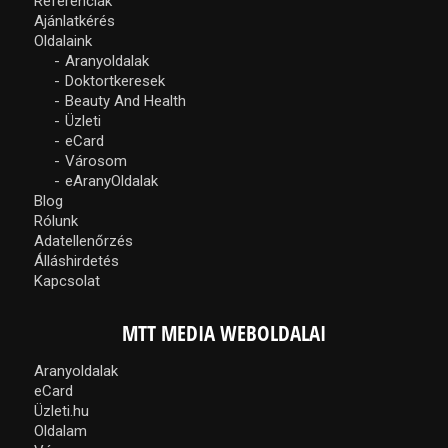
Referenciák
Ajánlatkérés
Oldalaink
Aranyoldalak
Doktortkeresek
Beauty And Health
Üzleti
eCard
Városom
eAranyOldalak
Blog
Rólunk
Adatellenőrzés
Álláshirdetés
Kapcsolat
MTT MEDIA WEBOLDALAI
Aranyoldalak
eCard
Üzleti.hu
Oldalam