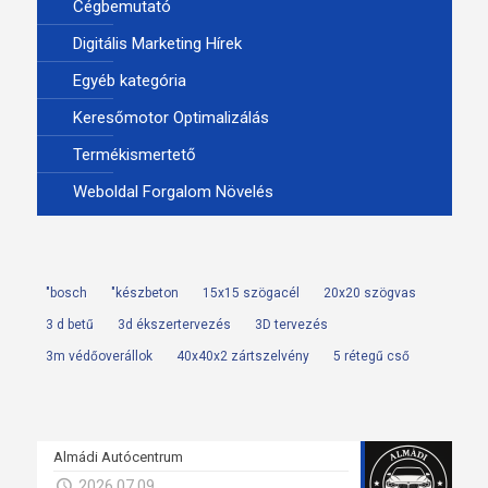
Cégbemutató
Digitális Marketing Hírek
Egyéb kategória
Keresőmotor Optimalizálás
Termékismertető
Weboldal Forgalom Növelés
"bosch
"készbeton
15x15 szögacél
20x20 szögvas
3 d betű
3d ékszertervezés
3D tervezés
3m védőoverállok
40x40x2 zártszelvény
5 rétegű cső
Almádi Autócentrum
2026.07.09.