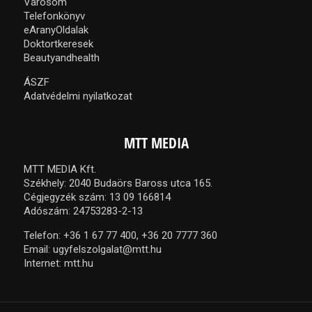
Városom
Telefonkönyv
eAranyOldalak
Doktortkeresek
Beautyandhealth
ÁSZF
Adatvédelmi nyilatkozat
MTT MEDIA
MTT MEDIA Kft.
Székhely: 2040 Budaörs Baross utca 165.
Cégjegyzék szám: 13 09 166814
Adószám: 24753283-2-13
Telefon:
+36 1 67 77 400,
+36 20 7777 360
Email:
ugyfelszolgalat@mtt.hu
Internet:
mtt.hu