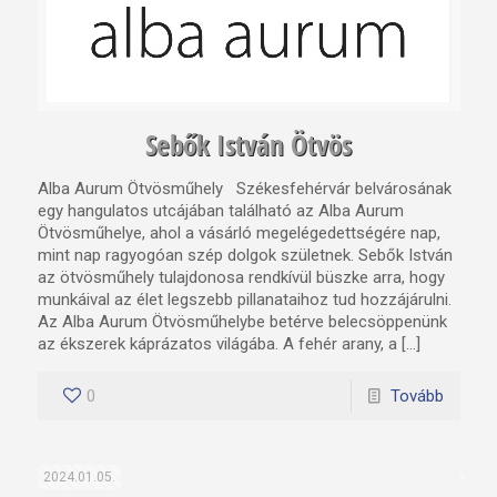
Sebők István Ötvös
Alba Aurum Ötvösműhely Székesfehérvár belvárosának
egy hangulatos utcájában található az Alba Aurum
Ötvösműhelye, ahol a vásárló megelégedettségére nap,
mint nap ragyogóan szép dolgok születnek. Sebők István
az ötvösműhely tulajdonosa rendkívül büszke arra, hogy
munkáival az élet legszebb pillanataihoz tud hozzájárulni.
Az Alba Aurum Ötvösműhelybe betérve belecsöppenünk
az ékszerek káprázatos világába. A fehér arany, a […]
0
Tovább
2024.01.05.