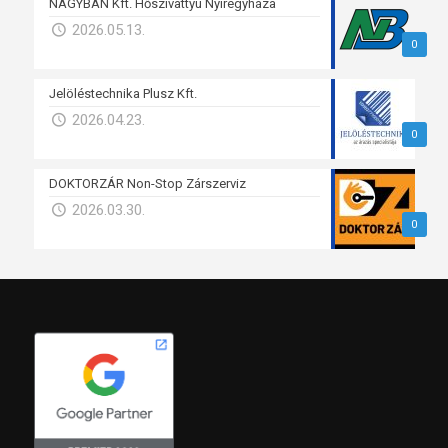
NAGYBAN Kft. Hőszivattyú Nyíregyháza
2026.05.13.
0
Jelöléstechnika Plusz Kft.
2026.04.23.
0
DOKTORZÁR Non-Stop Zárszerviz
2026.03.30.
0