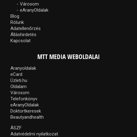
Városom
eAranyOldalak
Blog
Rólunk
Adatellenőrzés
Álláshirdetés
Kapcsolat
MTT MEDIA WEBOLDALAI
Aranyoldalak
eCard
Üzleti.hu
Oldalam
Városom
Telefonkönyv
eAranyOldalak
Doktortkeresek
Beautyandhealth
ÁSZF
Adatvédelmi nyilatkozat