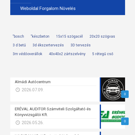
Weboldal Forgalom Növelés
"bosch
"készbeton
15x15 szögacél
20x20 szögvas
3 d betű
3d ékszertervezés
3D tervezés
3m védőoverállok
40x40x2 zártszelvény
5 rétegű cső
Almádi Autócentrum
2026.07.09.
0
ERÉVAL AUDITOR Számviteli Szolgáltató és
Könyvvizsgálói Kft.
0
2026.05.26.