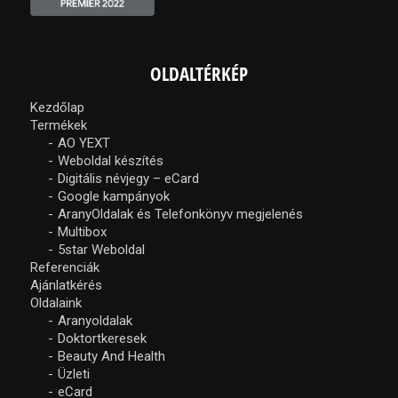
OLDALTÉRKÉP
Kezdőlap
Termékek
AO YEXT
Weboldal készítés
Digitális névjegy – eCard
Google kampányok
AranyOldalak és Telefonkönyv megjelenés
Multibox
5star Weboldal
Referenciák
Ajánlatkérés
Oldalaink
Aranyoldalak
Doktortkeresek
Beauty And Health
Üzleti
eCard