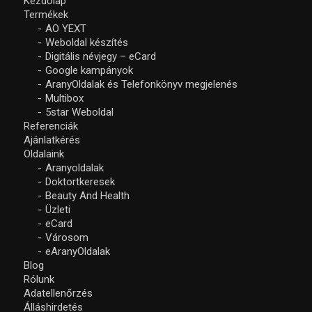
Kezdőlap
Termékek
AO YEXT
Weboldal készítés
Digitális névjegy – eCard
Google kampányok
AranyOldalak és Telefonkönyv megjelenés
Multibox
5star Weboldal
Referenciák
Ajánlatkérés
Oldalaink
Aranyoldalak
Doktortkeresek
Beauty And Health
Üzleti
eCard
Városom
eAranyOldalak
Blog
Rólunk
Adatellenőrzés
Álláshirdetés