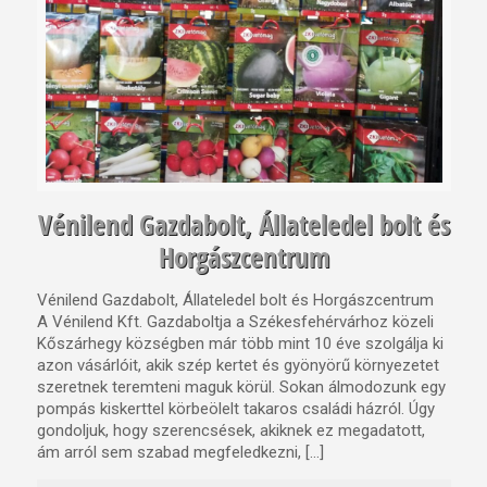
Vénilend Gazdabolt, Állateledel bolt és
Horgászcentrum
Vénilend Gazdabolt, Állateledel bolt és Horgászcentrum
A Vénilend Kft. Gazdaboltja a Székesfehérvárhoz közeli
Kőszárhegy községben már több mint 10 éve szolgálja ki
azon vásárlóit, akik szép kertet és gyönyörű környezetet
szeretnek teremteni maguk körül. Sokan álmodozunk egy
pompás kiskerttel körbeölelt takaros családi házról. Úgy
gondoljuk, hogy szerencsések, akiknek ez megadatott,
ám arról sem szabad megfeledkezni, […]