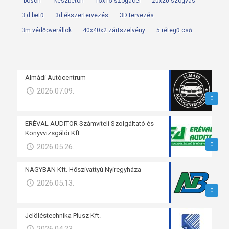
"bosch
"készbeton
15x15 szögacél
20x20 szögvas
3 d betű
3d ékszertervezés
3D tervezés
3m védőoverállok
40x40x2 zártszelvény
5 rétegű cső
Almádi Autócentrum
2026.07.09.
0
ERÉVAL AUDITOR Számviteli Szolgáltató és
Könyvvizsgálói Kft.
0
2026.05.26.
NAGYBAN Kft. Hőszivattyú Nyíregyháza
2026.05.13.
0
Jelöléstechnika Plusz Kft.