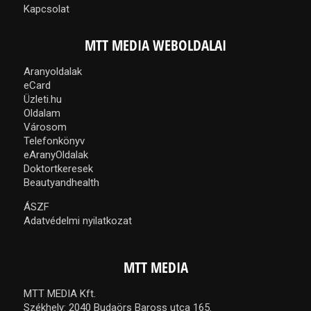
Kapcsolat
MTT MEDIA WEBOLDALAI
Aranyoldalak
eCard
Üzleti.hu
Oldalam
Városom
Telefonkönyv
eAranyOldalak
Doktortkeresek
Beautyandhealth
ÁSZF
Adatvédelmi nyilatkozat
MTT MEDIA
MTT MEDIA Kft.
Székhely: 2040 Budaörs Baross utca 165.