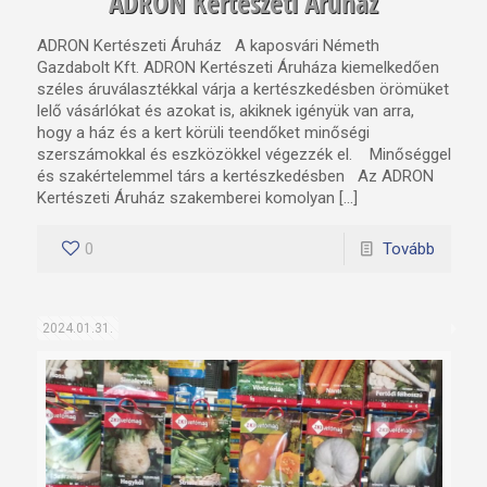
ADRON Kertészeti Áruház
ADRON Kertészeti Áruház A kaposvári Németh
Gazdabolt Kft. ADRON Kertészeti Áruháza kiemelkedően
széles áruválasztékkal várja a kertészkedésben örömüket
lelő vásárlókat és azokat is, akiknek igényük van arra,
hogy a ház és a kert körüli teendőket minőségi
szerszámokkal és eszközökkel végezzék el. Minőséggel
és szakértelemmel társ a kertészkedésben Az ADRON
Kertészeti Áruház szakemberei komolyan […]
0
Tovább
2024.01.31.