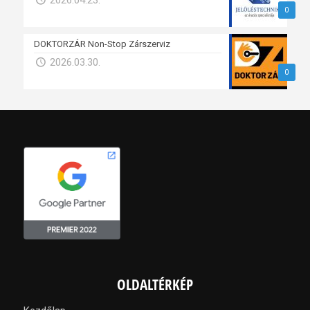
2026.04.23.
0
DOKTORZÁR Non-Stop Zárszerviz
2026.03.30.
0
OLDALTÉRKÉP