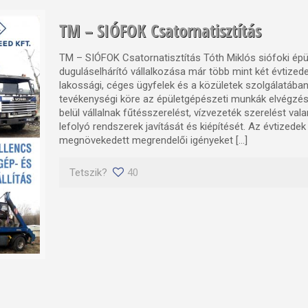
TM – SIÓFOK Csatornatisztítás
TM – SIÓFOK Csatornatisztítás Tóth Miklós siófoki épü
duguláselhárító vállalkozása már több mint két évtizede 
lakossági, céges ügyfelek és a közületek szolgálatában
tevékenységi köre az épületgépészeti munkák elvégzés
belül vállalnak fűtésszerelést, vízvezeték szerelést vala
lefolyó rendszerek javítását és kiépítését. Az évtizedek 
megnövekedett megrendelői igényeket […]
Tetszik?
40