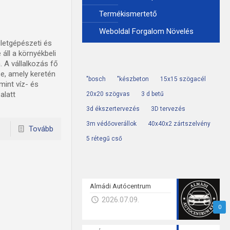
Termékismertető
Weboldal Forgalom Növelés
letgépészeti és
áll a környékbeli
. A vállalkozás fő
e, amely keretén
"bosch
"készbeton
15x15 szögacél
mint víz- és
alatt
20x20 szögvas
3 d betű
3d ékszertervezés
3D tervezés
3m védőoverállok
40x40x2 zártszelvény
Tovább
5 rétegű cső
Almádi Autócentrum
2026.07.09.
0