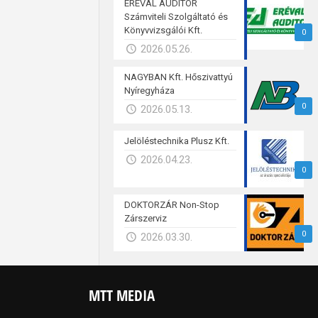
ERÉVAL AUDITOR
Számviteli Szolgáltató és
Könyvvizsgálói Kft.
0
2026.05.26.
NAGYBAN Kft. Hőszivattyú
Nyíregyháza
0
2026.05.13.
Jelöléstechnika Plusz Kft.
2026.04.23.
0
DOKTORZÁR Non-Stop
Zárszerviz
0
2026.03.30.
MTT MEDIA