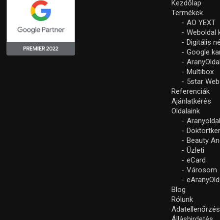
Kezdőlap
Termékek
AO YEXT
Weboldal 
Digitális 
Google k
AranyOlda
Multibox
5star Web
Referenciák
Ajánlatkérés
Oldalaink
Aranyolda
Doktortke
Beauty An
Üzleti
eCard
Városom
eAranyOld
Blog
Rólunk
Adatellenőrzé
Álláshirdetés