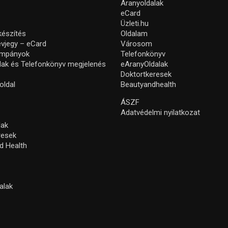
Aranyoldalak
eCard
Üzleti.hu
készítés
Oldalam
névjegy – eCard
Városom
ampányok
Telefonkönyv
lak és Telefonkönyv megjelenés
eAranyOldalak
Doktortkeresek
oldal
Beautyandhealth
ÁSZF
Adatvédelmi nyilatkozat
lak
resek
d Health
alak
s