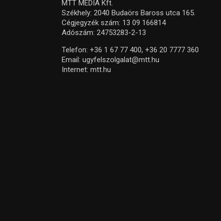
MTT MEDIA Kft.
Székhely: 2040 Budaörs Baross utca 165.
Cégjegyzék szám: 13 09 166814
Adószám: 24753283-2-13
Telefon:
+36 1 67 77 400,
+36 20 7777 360
Email:
ugyfelszolgalat@mtt.hu
Internet:
mtt.hu