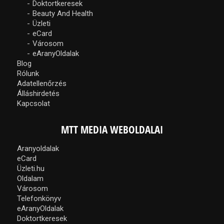
Doktortkeresek
Beauty And Health
Üzleti
eCard
Városom
eAranyOldalak
Blog
Rólunk
Adatellenőrzés
Álláshirdetés
Kapcsolat
MTT MEDIA WEBOLDALAI
Aranyoldalak
eCard
Üzleti.hu
Oldalam
Városom
Telefonkönyv
eAranyOldalak
Doktortkeresek