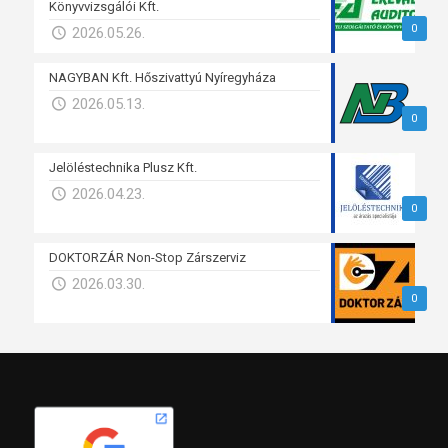
Könyvvizsgálói Kft.
0
2026.05.26.
NAGYBAN Kft. Hőszivattyú Nyíregyháza
2026.05.13.
0
Jelöléstechnika Plusz Kft.
2026.04.23.
0
DOKTORZÁR Non-Stop Zárszerviz
2026.03.30.
0