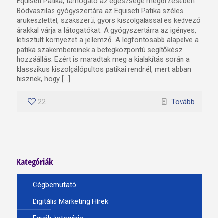
Equiseti Patika, támogató az egészsége megőrzésében
Bódvaszilas gyógyszertára az Equiseti Patika széles
árukészlettel, szakszerű, gyors kiszolgálással és kedvező
árakkal várja a látogatókat. A gyógyszertárra az igényes,
letisztult környezet a jellemző. A legfontosabb alapelve a
patika szakembereinek a betegközpontú segítőkész
hozzáállás. Ezért is maradtak meg a kialakítás során a
klasszikus kiszolgálópultos patikai rendnél, mert abban
hisznek, hogy […]
22
Tovább
Kategóriák
Cégbemutató
Digitális Marketing Hírek