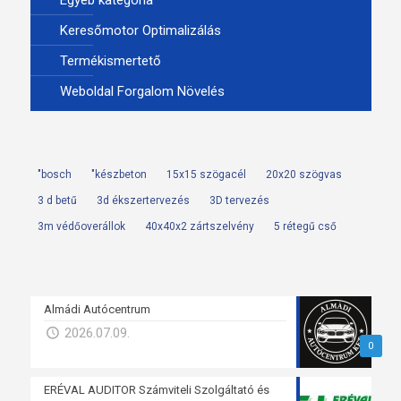
Egyéb kategória
Keresőmotor Optimalizálás
Termékismertető
Weboldal Forgalom Növelés
"bosch
"készbeton
15x15 szögacél
20x20 szögvas
3 d betű
3d ékszertervezés
3D tervezés
3m védőoverállok
40x40x2 zártszelvény
5 rétegű cső
Almádi Autócentrum
2026.07.09.
0
ERÉVAL AUDITOR Számviteli Szolgáltató és