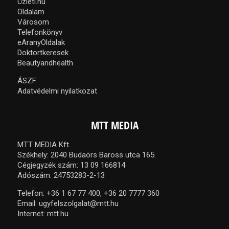
Üzleti.hu
Oldalam
Városom
Telefonkönyv
eAranyOldalak
Doktortkeresek
Beautyandhealth
ÁSZF
Adatvédelmi nyilatkozat
MTT MEDIA
MTT MEDIA Kft.
Székhely: 2040 Budaörs Baross utca 165.
Cégjegyzék szám: 13 09 166814
Adószám: 24753283-2-13
Telefon:
+36 1 67 77 400,
+36 20 7777 360
Email:
ugyfelszolgalat@mtt.hu
Internet:
mtt.hu