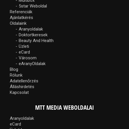
Multibox
5star Weboldal
Referenciák
Ajánlatkérés
Oldalaink
Aranyoldalak
Doktortkeresek
Beauty And Health
Üzleti
eCard
Városom
eAranyOldalak
Blog
Rólunk
Adatellenőrzés
Álláshirdetés
Kapcsolat
MTT MEDIA WEBOLDALAI
Aranyoldalak
eCard