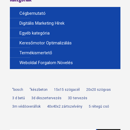
Cégbemutató
Digitális Marketing Hírek
Egyéb kategória
Keresőmotor Optimalizálás
Termékismertető
Weboldal Forgalom Növelés
"bosch
"készbeton
15x15 szögacél
20x20 szögvas
3 d betű
3d ékszertervezés
3D tervezés
3m védőoverállok
40x40x2 zártszelvény
5 rétegű cső