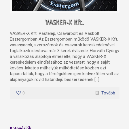
VASKER-X Kft.
VASKER-X Kft. Vastelep, Csavarbolt és Vasbolt
Esztergomban Az Esztergomban működő VASKER-X Kft.
vasanyagok, szerszámok és csavarok kereskedelmével
foglalkozik idestova már 3 kerek évtizede. Horváth György
a vállalkozás alapítója elmesélte, hogy a VASKER-X
kereskedelem elindításához az vezetett, hogy a saját
kovács-lakatos műhelyük működtetése közben azt
tapasztalták, hogy a térségükben igen kedvezőtlen volt az
alapanyagok rövid határidejű beszerzésének […]
0
Tovább
Kategóriák