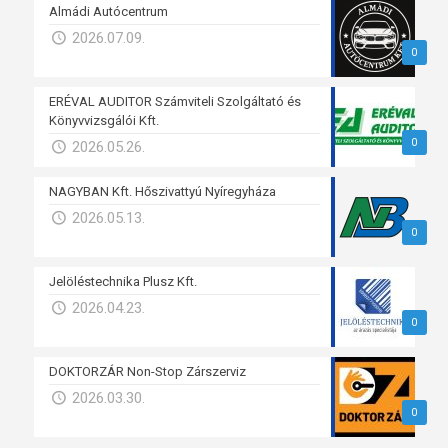
Almádi Autócentrum
2026.07.09.
0
ERÉVAL AUDITOR Számviteli Szolgáltató és
Könyvvizsgálói Kft.
0
2026.05.26.
NAGYBAN Kft. Hőszivattyú Nyíregyháza
2026.05.13.
0
Jelöléstechnika Plusz Kft.
2026.04.23.
0
DOKTORZÁR Non-Stop Zárszerviz
2026.03.30.
0