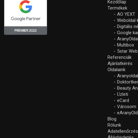
Kezdőlap
Termékek
AO YEXT
Weboldal 
Digitális 
Google k
AranyOlda
Multibox
5star Web
Referenciák
Ajánlatkérés
Oldalaink
Aranyolda
Doktortke
Beauty An
Üzleti
eCard
Városom
eAranyOld
Blog
Rólunk
Adatellenőrzé
Álláshirdetés