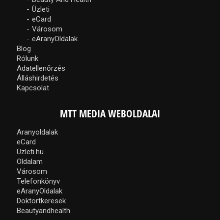
Üzleti
eCard
Városom
eAranyOldalak
Blog
Rólunk
Adatellenőrzés
Álláshirdetés
Kapcsolat
MTT MEDIA WEBOLDALAI
Aranyoldalak
eCard
Üzleti.hu
Oldalam
Városom
Telefonkönyv
eAranyOldalak
Doktortkeresek
Beautyandhealth