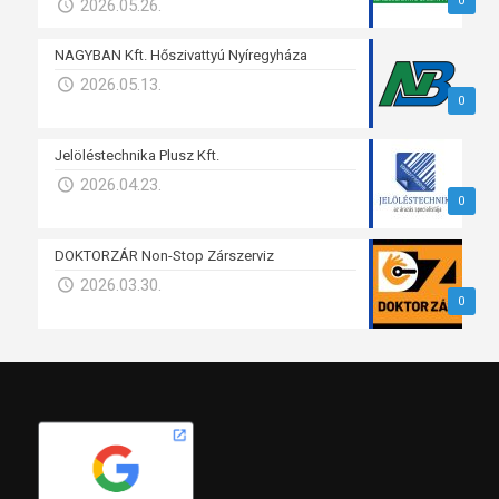
0
2026.05.26.
NAGYBAN Kft. Hőszivattyú Nyíregyháza
2026.05.13.
0
Jelöléstechnika Plusz Kft.
2026.04.23.
0
DOKTORZÁR Non-Stop Zárszerviz
2026.03.30.
0