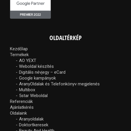
OLDALTÉRKÉP
Kezdőlap
Termékek
AO YEXT
Weboldal készítés
Digitális névjegy – eCard
Google kampányok
AranyOldalak és Telefonkönyv megjelenés
Multibox
5star Weboldal
Referenciák
Ajánlatkérés
Oldalaink
Aranyoldalak
Doktortkeresek
Beauty And Health