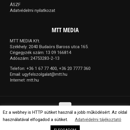
ÁSZF
Adatvédelmi nyilatkozat
MTT MEDIA
MTT MEDIA Kft.
Székhely: 2040 Budaörs Baross utca 165.
Cégjegyzék szám: 13 09 166814
Adószám: 24753283-2-13
Telefon:
+36 1 67 77 400,
+36 20 7777 360
Email:
ugyfelszolgalat@mtt.hu
Internet:
mtt.hu
Ez a webhey is HTTP sütiket használ a jobb működésért. Az oldal
használatával elfogadod a sütiket.
Adatvédelmi tájékoztató
© 2021 MTT Media Kft. Minden jog fenntartva.
ELFOGADOM