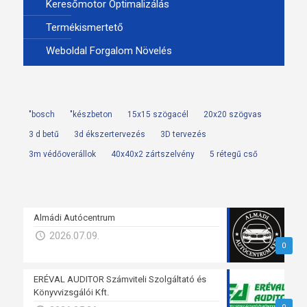
Keresőmotor Optimalizálás
Termékismertető
Weboldal Forgalom Növelés
"bosch
"készbeton
15x15 szögacél
20x20 szögvas
3 d betű
3d ékszertervezés
3D tervezés
3m védőoverállok
40x40x2 zártszelvény
5 rétegű cső
Almádi Autócentrum
2026.07.09.
0
ERÉVAL AUDITOR Számviteli Szolgáltató és
Könyvvizsgálói Kft.