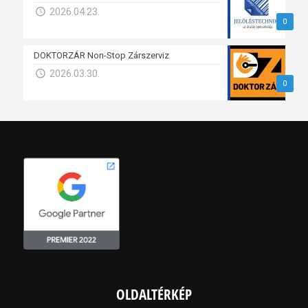
2026.04.23.
0
DOKTORZÁR Non-Stop Zárszerviz
2026.03.30.
0
OLDALTÉRKÉP