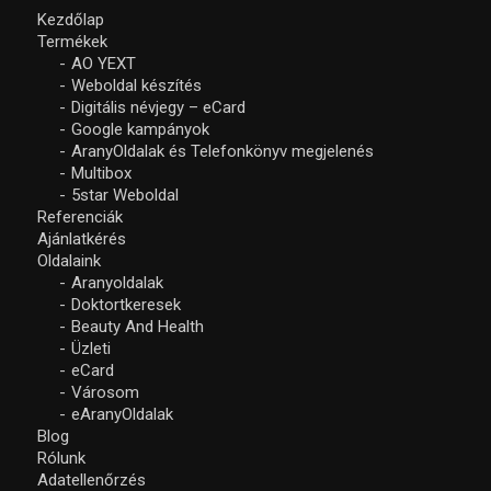
Kezdőlap
Termékek
AO YEXT
Weboldal készítés
Digitális névjegy – eCard
Google kampányok
AranyOldalak és Telefonkönyv megjelenés
Multibox
5star Weboldal
Referenciák
Ajánlatkérés
Oldalaink
Aranyoldalak
Doktortkeresek
Beauty And Health
Üzleti
eCard
Városom
eAranyOldalak
Blog
Rólunk
Adatellenőrzés