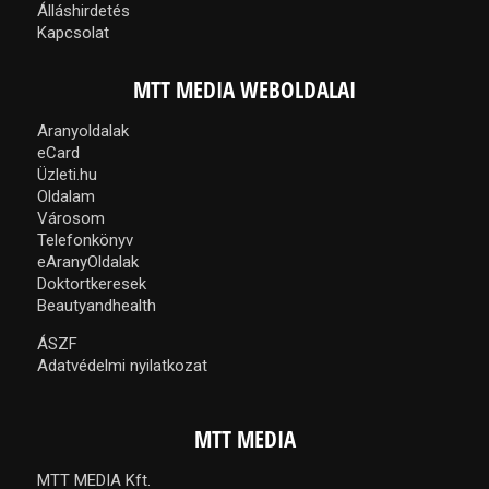
Álláshirdetés
Kapcsolat
MTT MEDIA WEBOLDALAI
Aranyoldalak
eCard
Üzleti.hu
Oldalam
Városom
Telefonkönyv
eAranyOldalak
Doktortkeresek
Beautyandhealth
ÁSZF
Adatvédelmi nyilatkozat
MTT MEDIA
MTT MEDIA Kft.