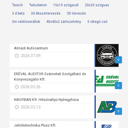
"bosch
"készbeton
15x15 szögacél
20x20 szögvas
3 d betű
3d ékszertervezés
3D tervezés
3m védőoverállok
40x40x2 zártszelvény
5 rétegű cső
Almádi Autócentrum
2026.07.09.
0
ERÉVAL AUDITOR Számviteli Szolgáltató és
Könyvvizsgálói Kft.
0
2026.05.26.
NAGYBAN Kft. Hőszivattyú Nyíregyháza
2026.05.13.
0
Jelöléstechnika Plusz Kft.