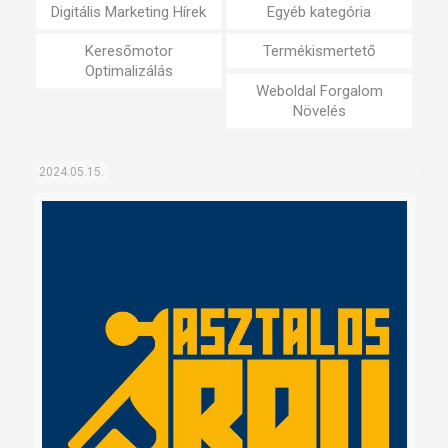
Digitális Marketing Hírek
Egyéb kategória
Keresőmotor
Termékismertető
Optimalizálás
Weboldal Forgalom
Növelés
2024.05.15.