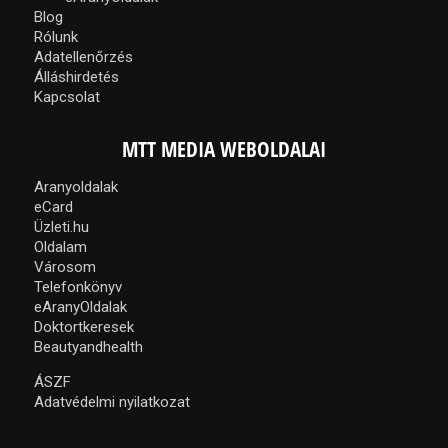
Blog
Rólunk
Adatellenőrzés
Álláshirdetés
Kapcsolat
MTT MEDIA WEBOLDALAI
Aranyoldalak
eCard
Üzleti.hu
Oldalam
Városom
Telefonkönyv
eAranyOldalak
Doktortkeresek
Beautyandhealth
ÁSZF
Adatvédelmi nyilatkozat