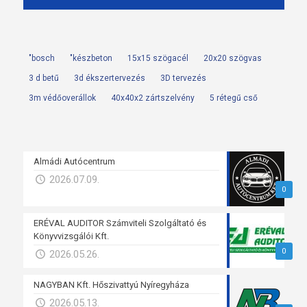
"bosch
"készbeton
15x15 szögacél
20x20 szögvas
3 d betű
3d ékszertervezés
3D tervezés
3m védőoverállok
40x40x2 zártszelvény
5 rétegű cső
Almádi Autócentrum
2026.07.09.
0
ERÉVAL AUDITOR Számviteli Szolgáltató és
Könyvvizsgálói Kft.
0
2026.05.26.
NAGYBAN Kft. Hőszivattyú Nyíregyháza
2026.05.13.