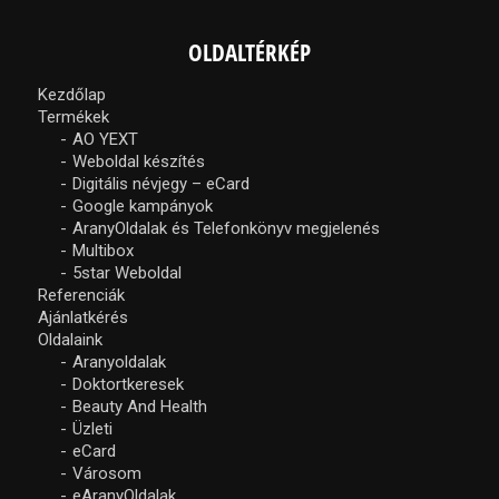
OLDALTÉRKÉP
Kezdőlap
Termékek
AO YEXT
Weboldal készítés
Digitális névjegy – eCard
Google kampányok
AranyOldalak és Telefonkönyv megjelenés
Multibox
5star Weboldal
Referenciák
Ajánlatkérés
Oldalaink
Aranyoldalak
Doktortkeresek
Beauty And Health
Üzleti
eCard
Városom
eAranyOldalak