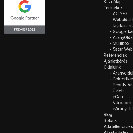
Kezdőlap
Termékek
AO YEXT
Weboldal 
Digitális 
Google k
AranyOlda
Multibox
5star Web
Referenciák
Ajánlatkérés
Oldalaink
Aranyolda
Doktortke
Beauty An
Üzleti
eCard
Városom
eAranyOld
Blog
Rólunk
Adatellenőrzé
Álláshirdetés