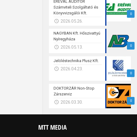
ERÉVAL AUDITOR
Számviteli Szolgáltató és
Könyvvizsgálói Kft.
0
2026.05.26.
NAGYBAN Kft. Hőszivattyú
Nyíregyháza
0
2026.05.13.
Jelöléstechnika Plusz Kft.
2026.04.23.
0
DOKTORZÁR Non-Stop
Zárszerviz
0
2026.03.30.
MTT MEDIA