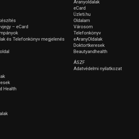
Aranyoldalak
eCard
Üzleti.hu
készítés
Oldalam
névjegy – eCard
Városom
ampányok
Telefonkönyv
lak és Telefonkönyv megjelenés
eAranyOldalak
Doktortkeresek
oldal
Beautyandhealth
ÁSZF
Adatvédelmi nyilatkozat
lak
resek
d Health
alak
s