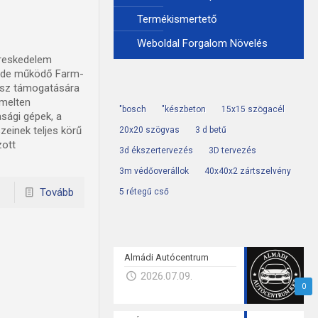
Termékismertető
Weboldal Forgalom Növelés
ereskedelem
ede működő Farm-
rész támogatására
emelten
"bosch
"készbeton
15x15 szögacél
sági gépek, a
einek teljes körű
20x20 szögvas
3 d betű
zott
3d ékszertervezés
3D tervezés
3m védőoverállok
40x40x2 zártszelvény
Tovább
5 rétegű cső
Almádi Autócentrum
2026.07.09.
0