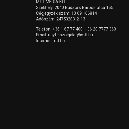
MTT MEDIA Kft.
Székhely: 2040 Budaörs Baross utca 165.
Cégjegyzék szám: 13 09 166814
Adószám: 24753283-2-13
Telefon:
+36 1 67 77 400,
+36 20 7777 360
Email:
ugyfelszolgalat@mtt.hu
Internet:
mtt.hu