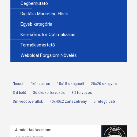
Cégbemutató
Digitális Marketing Hírek
Egyéb kategória
Keresőmotor Optimalizálás
Termékismertető
Weboldal Forgalom Növelés
"bosch
"készbeton
15x15 szögacél
20x20 szögvas
3 d betű
3d ékszertervezés
3D tervezés
3m védőoverállok
40x40x2 zártszelvény
5 rétegű cső
Almádi Autócentrum