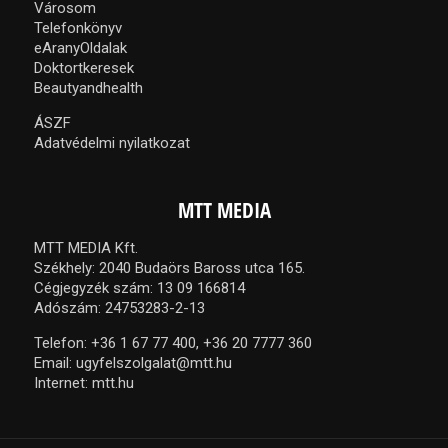
Városom
Telefonkönyv
eAranyOldalak
Doktortkeresek
Beautyandhealth
ÁSZF
Adatvédelmi nyilatkozat
MTT MEDIA
MTT MEDIA Kft.
Székhely: 2040 Budaörs Baross utca 165.
Cégjegyzék szám: 13 09 166814
Adószám: 24753283-2-13
Telefon:
+36 1 67 77 400,
+36 20 7777 360
Email:
ugyfelszolgalat@mtt.hu
Internet:
mtt.hu