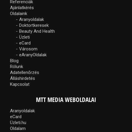
Referenciák
Ajánlatkérés
Oldalaink
Aranyoldalak
Doktortkeresek
Beauty And Health
Üzleti
eCard
Városom
eAranyOldalak
Blog
Rólunk
Adatellenőrzés
Álláshirdetés
Kapcsolat
MTT MEDIA WEBOLDALAI
Aranyoldalak
eCard
Üzleti.hu
Oldalam