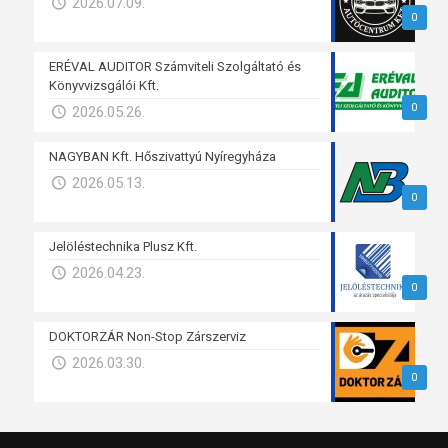
2026.07.09.
0
ERÉVAL AUDITOR Számviteli Szolgáltató és
Könyvvizsgálói Kft.
0
2026.05.26.
NAGYBAN Kft. Hőszivattyú Nyíregyháza
2026.05.13.
0
Jelöléstechnika Plusz Kft.
2026.04.23.
0
DOKTORZÁR Non-Stop Zárszerviz
2026.03.30.
0