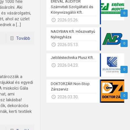
gy 1000 féle
ERÉVAL AUDITOR
sárolni. Aki
Számviteli Szolgáltató és
Könyvvizsgálói Kft.
 és vásárolgatni,
0
t, ahol az üzlet
2026.05.26.
ednek a […]
NAGYBAN Kft. Hőszivattyú
Nyíregyháza
Tovább
0
2026.05.13.
Jelöléstechnika Plusz Kft.
2026.04.23.
0
határozzák a
úrájukkal és egyedi
DOKTORZÁR Non-Stop
A miskolci Gála
Zárszerviz
hat, ami
0
2026.03.30.
ész lakásba!
zők, dekorációs
ák, kerti textilek