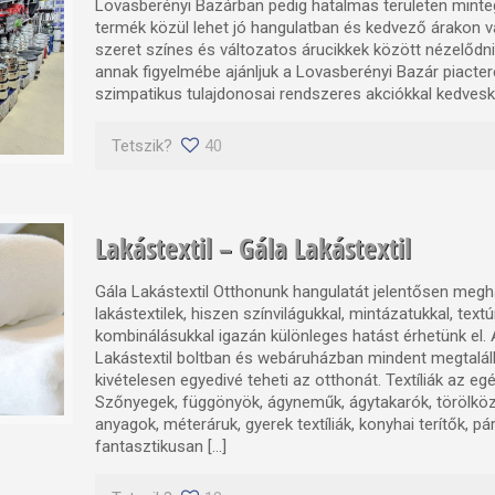
Lovasberényi Bazárban pedig hatalmas területen minte
termék közül lehet jó hangulatban és kedvező árakon vá
szeret színes és változatos árucikkek között nézelődni
annak figyelmébe ajánljuk a Lovasberényi Bazár piacteré
szimpatikus tulajdonosai rendszeres akciókkal kedvesk
Tetszik?
40
Lakástextil – Gála Lakástextil
Gála Lakástextil Otthonunk hangulatát jelentősen meg
lakástextilek, hiszen színvilágukkal, mintázatukkal, text
kombinálásukkal igazán különleges hatást érhetünk el. 
Lakástextil boltban és webáruházban mindent megtalál
kivételesen egyedivé teheti az otthonát. Textíliák az eg
Szőnyegek, függönyök, ágyneműk, ágytakarók, törölkö
anyagok, méteráruk, gyerek textíliák, konyhai terítők, párn
fantasztikusan […]