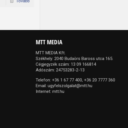
Tovább
MTT MEDIA
MTT MEDIA Kft.
Székhely: 2040 Budaörs Baross utca 165.
Cégjegyzék szám: 13 09 166814
Adószám: 24753283-2-13
Telefon:
+36 1 67 77 400,
+36 20 7777 360
Email:
ugyfelszolgalat@mtt.hu
Internet:
mtt.hu