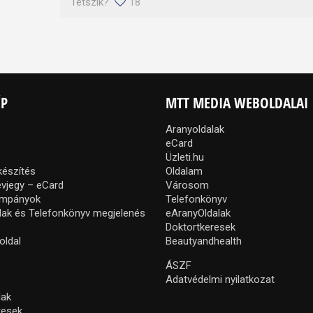
Tetszik?
18
ÉP
MTT MEDIA WEBOLDALAI
Aranyoldalak
eCard
Üzleti.hu
készítés
Oldalam
névjegy – eCard
Városom
ampányok
Telefonkönyv
lak és Telefonkönyv megjelenés
eAranyOldalak
Doktortkeresek
oldal
Beautyandhealth
ÁSZF
Adatvédelmi nyilatkozat
lak
resek