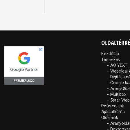
OLDALTÉRK
Kezdőlap
Termékek
AO YEXT
Weboldal 
Digitális 
Google k
AranyOlda
Multibox
5star Web
Referenciák
Ajánlatkérés
Oldalaink
Aranyolda
Doktortke