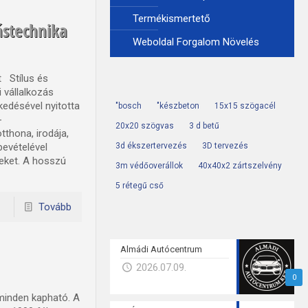
Termékismertető
ástechnika
Weboldal Forgalom Növelés
t Stílus és
 vállalkozás
kedésével nyitotta
"bosch
"készbeton
15x15 szögacél
-
20x20 szögvas
3 d betű
thona, irodája,
bevételével
3d ékszertervezés
3D tervezés
meket. A hosszú
3m védőoverállok
40x40x2 zártszelvény
5 rétegű cső
Tovább
Almádi Autócentrum
2026.07.09.
0
 minden kapható. A