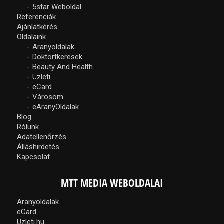
5star Weboldal
Referenciák
Ajánlatkérés
Oldalaink
Aranyoldalak
Doktortkeresek
Beauty And Health
Üzleti
eCard
Városom
eAranyOldalak
Blog
Rólunk
Adatellenőrzés
Álláshirdetés
Kapcsolat
MTT MEDIA WEBOLDALAI
Aranyoldalak
eCard
Üzleti.hu