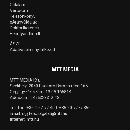
Oldalam
Városom
Telefonkönyv
eAranyOldalak
Doktortkeresek
Beautyandhealth
ÁSZF
Adatvédelmi nyilatkozat
MTT MEDIA
MTT MEDIA Kft.
Székhely: 2040 Budaörs Baross utca 165.
Cégjegyzék szám: 13 09 166814
Adószám: 24753283-2-13
Telefon:
+36 1 67 77 400,
+36 20 7777 360
Email:
ugyfelszolgalat@mtt.hu
Internet:
mtt.hu