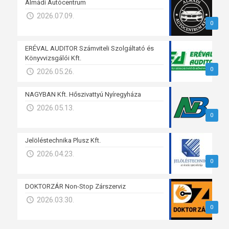
Almádi Autócentrum
2026.07.09.
0
ERÉVAL AUDITOR Számviteli Szolgáltató és
Könyvvizsgálói Kft.
0
2026.05.26.
NAGYBAN Kft. Hőszivattyú Nyíregyháza
2026.05.13.
0
Jelöléstechnika Plusz Kft.
2026.04.23.
0
DOKTORZÁR Non-Stop Zárszerviz
2026.03.30.
0