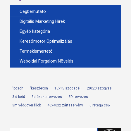
Cégbemutató
Digitális Marketing Hírek
Egyéb kategória
Keresőmotor Optimalizálás
Termékismertető
Weboldal Forgalom Növelés
"bosch
"készbeton
15x15 szögacél
20x20 szögvas
3 d betű
3d ékszertervezés
3D tervezés
3m védőoverállok
40x40x2 zártszelvény
5 rétegű cső