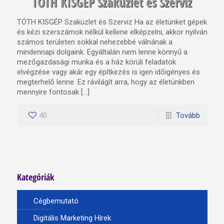
TÓTH KISGÉP Szaküzlet és Szerviz
TÓTH KISGÉP Szaküzlet és Szerviz Ha az életünket gépek
és kézi szerszámok nélkül kellene elképzelni, akkor nyilván
számos területen sokkal nehezebbé válnának a
mindennapi dolgaink. Egyáltalán nem lenne könnyű a
mezőgazdasági munka és a ház körüli feladatok
elvégzése vagy akár egy építkezés is igen időigényes és
megterhelő lenne. Ez rávilágít arra, hogy az életünkben
mennyire fontosak […]
40
Tovább
Kategóriák
Cégbemutató
Digitális Marketing Hírek