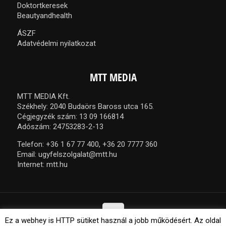
Doktortkeresek
Beautyandhealth
ÁSZF
Adatvédelmi nyilatkozat
MTT MEDIA
MTT MEDIA Kft.
Székhely: 2040 Budaörs Baross utca 165.
Cégjegyzék szám: 13 09 166814
Adószám: 24753283-2-13
Telefon:
+36 1 67 77 400,
+36 20 7777 360
Email:
ugyfelszolgalat@mtt.hu
Internet:
mtt.hu
Ez a webhey is HTTP sütiket használ a jobb működésért. Az oldal