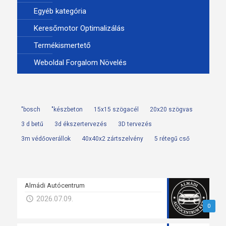
Egyéb kategória
Keresőmotor Optimalizálás
Termékismertető
Weboldal Forgalom Növelés
"bosch
"készbeton
15x15 szögacél
20x20 szögvas
3 d betű
3d ékszertervezés
3D tervezés
3m védőoverállok
40x40x2 zártszelvény
5 rétegű cső
Almádi Autócentrum
2026.07.09.
0