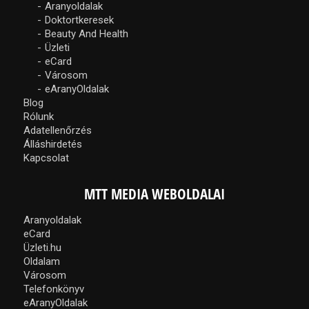
Aranyoldalak
Doktortkeresek
Beauty And Health
Üzleti
eCard
Városom
eAranyOldalak
Blog
Rólunk
Adatellenőrzés
Álláshirdetés
Kapcsolat
MTT MEDIA WEBOLDALAI
Aranyoldalak
eCard
Üzleti.hu
Oldalam
Városom
Telefonkönyv
eAranyOldalak