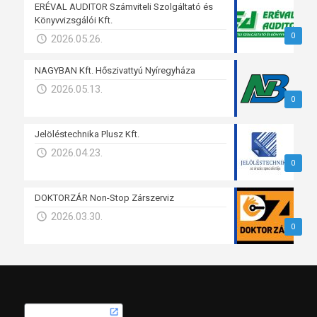
ERÉVAL AUDITOR Számviteli Szolgáltató és
Könyvvizsgálói Kft.
0
2026.05.26.
NAGYBAN Kft. Hőszivattyú Nyíregyháza
2026.05.13.
0
Jelöléstechnika Plusz Kft.
2026.04.23.
0
DOKTORZÁR Non-Stop Zárszerviz
2026.03.30.
0