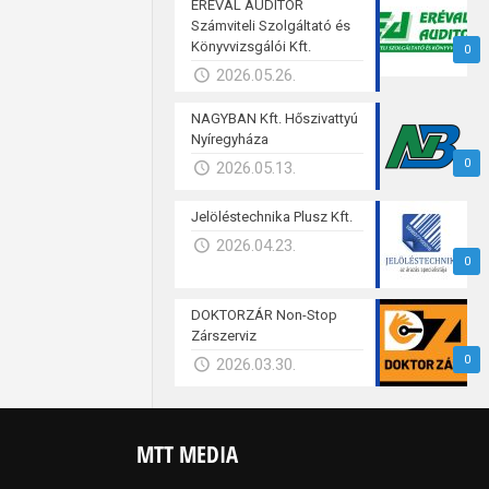
ERÉVAL AUDITOR
Számviteli Szolgáltató és
Könyvvizsgálói Kft.
0
2026.05.26.
NAGYBAN Kft. Hőszivattyú
Nyíregyháza
0
2026.05.13.
Jelöléstechnika Plusz Kft.
2026.04.23.
0
DOKTORZÁR Non-Stop
Zárszerviz
0
2026.03.30.
MTT MEDIA