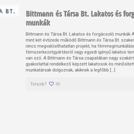
Bittmann és Társa Bt. Lakatos és for
munkák
Bittmann és Társa Bt. Lakatos és forgácsoló munkák 
mint két évtizede működő Bittmann és Társa Bt. szak
nincs megvalósíthatatlan projekt, ha fémmegmunkálásr
fémszerkezetgyártásról vagy egyedi igényű lakatos te
van szó. A Bittmann és Társa csapatában nagy szakér
gyakorlattal rendelkező képzett lakatosok és minősíte
munkatársak dolgoznak, akiknek a legfőbb […]
Tetszik?
40