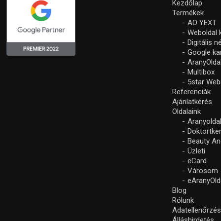
Kezdőlap
Termékek
AO YEXT
Weboldal 
Digitális 
Google k
AranyOlda
Multibox
5star Web
Referenciák
Ajánlatkérés
Oldalaink
Aranyolda
Doktortke
Beauty An
Üzleti
eCard
Városom
eAranyOld
Blog
Rólunk
Adatellenőrzé
Álláshirdetés