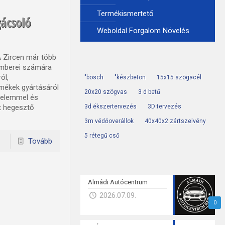
Termékismertető
gácsoló
Weboldal Forgalom Növelés
A Zircen már több
emberei számára
ól,
"bosch
"készbeton
15x15 szögacél
rmékek gyártásáról
20x20 szögvas
3 d betű
telemmel és
tt hegesztő
3d ékszertervezés
3D tervezés
3m védőoverállok
40x40x2 zártszelvény
5 rétegű cső
Tovább
Almádi Autócentrum
2026.07.09.
0