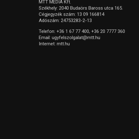
MTT MEDIA Kft.
Székhely: 2040 Budaörs Baross utca 165.
Cégjegyzék szám: 13 09 166814
Adószám: 24753283-2-13
Telefon:
+36 1 67 77 400,
+36 20 7777 360
Email:
ugyfelszolgalat@mtt.hu
Internet:
mtt.hu