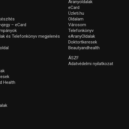
Aranyoldalak
eCard
Üzleti.hu
készítés
Oldalam
névjegy – eCard
Városom
ampányok
Telefonkönyv
lak és Telefonkönyv megjelenés
eAranyOldalak
Doktortkeresek
oldal
Beautyandhealth
ÁSZF
Adatvédelmi nyilatkozat
lak
resek
d Health
alak
s