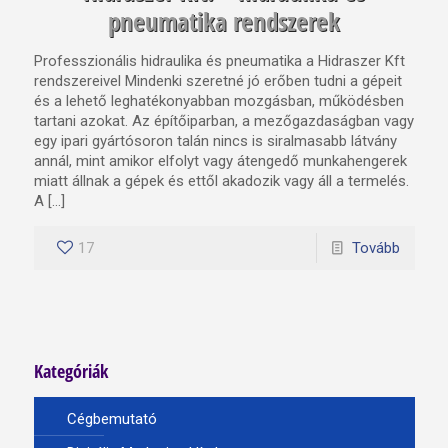
pneumatika rendszerek
Professzionális hidraulika és pneumatika a Hidraszer Kft
rendszereivel Mindenki szeretné jó erőben tudni a gépeit
és a lehető leghatékonyabban mozgásban, működésben
tartani azokat. Az építőiparban, a mezőgazdaságban vagy
egy ipari gyártósoron talán nincs is siralmasabb látvány
annál, mint amikor elfolyt vagy átengedő munkahengerek
miatt állnak a gépek és ettől akadozik vagy áll a termelés.
A […]
17
Tovább
Kategóriák
Cégbemutató