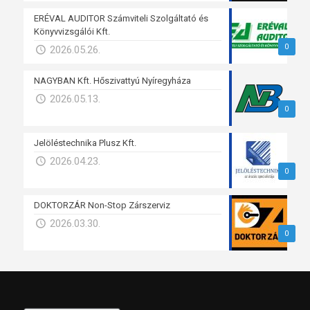
ERÉVAL AUDITOR Számviteli Szolgáltató és
Könyvvizsgálói Kft.
0
2026.05.26.
NAGYBAN Kft. Hőszivattyú Nyíregyháza
2026.05.13.
0
Jelöléstechnika Plusz Kft.
2026.04.23.
0
DOKTORZÁR Non-Stop Zárszerviz
2026.03.30.
0