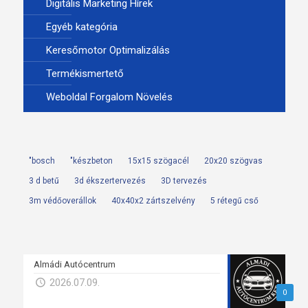
Digitális Marketing Hírek
Egyéb kategória
Keresőmotor Optimalizálás
Termékismertető
Weboldal Forgalom Növelés
"bosch
"készbeton
15x15 szögacél
20x20 szögvas
3 d betű
3d ékszertervezés
3D tervezés
3m védőoverállok
40x40x2 zártszelvény
5 rétegű cső
Almádi Autócentrum
2026.07.09.
0