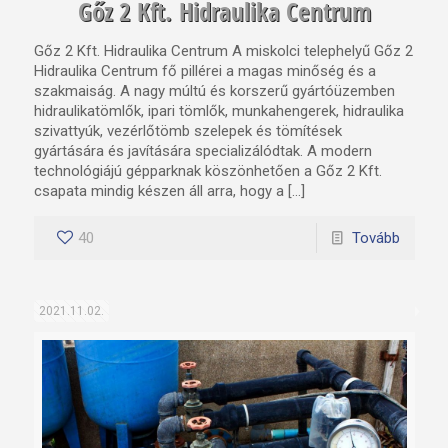
Gőz 2 Kft. Hidraulika Centrum
Gőz 2 Kft. Hidraulika Centrum A miskolci telephelyű Gőz 2
Hidraulika Centrum fő pillérei a magas minőség és a
szakmaiság. A nagy múltú és korszerű gyártóüzemben
hidraulikatömlők, ipari tömlők, munkahengerek, hidraulika
szivattyúk, vezérlőtömb szelepek és tömítések
gyártására és javítására specializálódtak. A modern
technológiájú gépparknak köszönhetően a Gőz 2 Kft.
csapata mindig készen áll arra, hogy a […]
40
Tovább
2021.11.02.