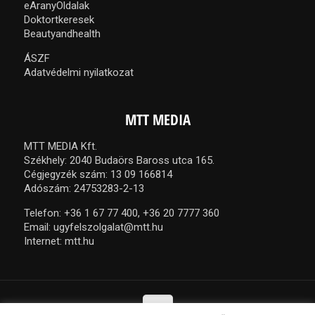
eAranyOldalak
Doktortkeresek
Beautyandhealth
ÁSZF
Adatvédelmi nyilatkozat
MTT MEDIA
MTT MEDIA Kft.
Székhely: 2040 Budaörs Baross utca 165.
Cégjegyzék szám: 13 09 166814
Adószám: 24753283-2-13
Telefon:
+36 1 67 77 400,
+36 20 7777 360
Email:
ugyfelszolgalat@mtt.hu
Internet:
mtt.hu