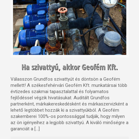
Ha szivattyú, akkor Geofém Kft.
Válasszon Grundfos szivattyút és döntsön a Geofém
mellett! A székesfehérvári Geofém Kft. munkatársai több
évtizedes szakmai tapasztalattal és folyamatos
fejlődéssel végzik hivatásukat. Auditált Grundfos
partnerként, márkakereskedésként és márkaszervizként a
lehető legtöbbet hozzák ki a szivattyúkból. A Geofém
szakemberei 100%-os pontossággal tudják, hogy milyen
az ön igényeihez a legjobb szivattyú. A kiváló minőségre a
garanciát a […]