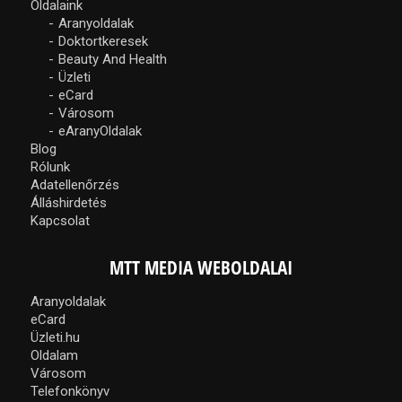
Oldalaink
Aranyoldalak
Doktortkeresek
Beauty And Health
Üzleti
eCard
Városom
eAranyOldalak
Blog
Rólunk
Adatellenőrzés
Álláshirdetés
Kapcsolat
MTT MEDIA WEBOLDALAI
Aranyoldalak
eCard
Üzleti.hu
Oldalam
Városom
Telefonkönyv