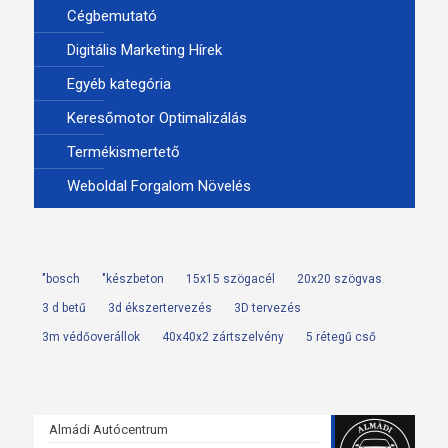
Cégbemutató
Digitális Marketing Hírek
Egyéb kategória
Keresőmotor Optimalizálás
Termékismertető
Weboldal Forgalom Növelés
"bosch
"készbeton
15x15 szögacél
20x20 szögvas
3 d betű
3d ékszertervezés
3D tervezés
3m védőoverállok
40x40x2 zártszelvény
5 rétegű cső
Almádi Autócentrum