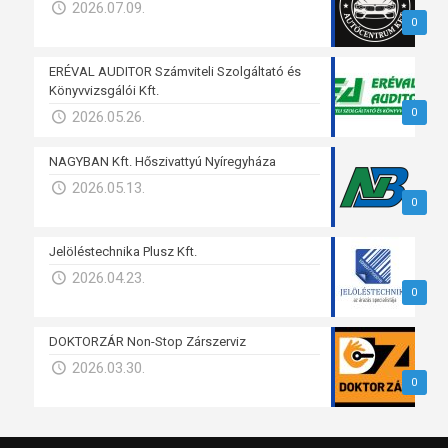
2026.07.09.
0
ERÉVAL AUDITOR Számviteli Szolgáltató és
Könyvvizsgálói Kft.
0
2026.05.26.
NAGYBAN Kft. Hőszivattyú Nyíregyháza
2026.05.13.
0
Jelöléstechnika Plusz Kft.
2026.04.23.
0
DOKTORZÁR Non-Stop Zárszerviz
2026.03.30.
0