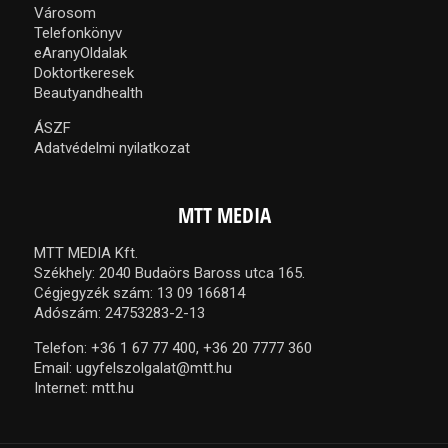
Városom
Telefonkönyv
eAranyOldalak
Doktortkeresek
Beautyandhealth
ÁSZF
Adatvédelmi nyilatkozat
MTT MEDIA
MTT MEDIA Kft.
Székhely: 2040 Budaörs Baross utca 165.
Cégjegyzék szám: 13 09 166814
Adószám: 24753283-2-13
Telefon:
+36 1 67 77 400,
+36 20 7777 360
Email:
ugyfelszolgalat@mtt.hu
Internet:
mtt.hu