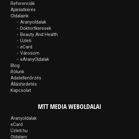
Referenciák
Ajánlatkérés
Oldalaink
Aranyoldalak
Doktortkeresek
Beauty And Health
Üzleti
eCard
Városom
eAranyOldalak
Blog
Rólunk
Adatellenőrzés
Álláshirdetés
Kapcsolat
MTT MEDIA WEBOLDALAI
Aranyoldalak
eCard
Üzleti.hu
Oldalam