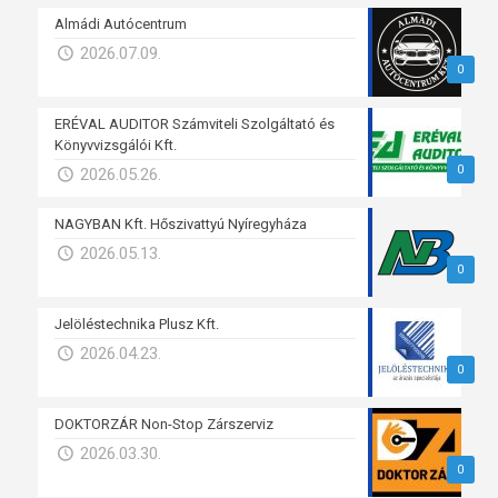
Almádi Autócentrum
2026.07.09.
0
ERÉVAL AUDITOR Számviteli Szolgáltató és
Könyvvizsgálói Kft.
0
2026.05.26.
NAGYBAN Kft. Hőszivattyú Nyíregyháza
2026.05.13.
0
Jelöléstechnika Plusz Kft.
2026.04.23.
0
DOKTORZÁR Non-Stop Zárszerviz
2026.03.30.
0