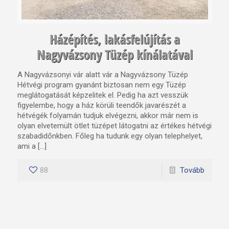
Házépítés, lakásfelújítás a
Nagyvázsony Tüzép kínálatával
A Nagyvázsonyi vár alatt vár a Nagyvázsony Tüzép
Hétvégi program gyanánt biztosan nem egy Tüzép
meglátogatását képzelitek el. Pedig ha azt vesszük
figyelembe, hogy a ház körüli teendők javarészét a
hétvégék folyamán tudjuk elvégezni, akkor már nem is
olyan elvetemült ötlet tüzépet látogatni az értékes hétvégi
szabadidőnkben. Főleg ha tudunk egy olyan telephelyet,
ami a […]
88
Tovább