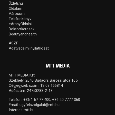
Üzleti.hu
Oldalam
Városom
Telefonkönyv
eAranyOldalak
Doktortkeresek
Beautyandhealth
ÁSZF
Adatvédelmi nyilatkozat
MTT MEDIA
MTT MEDIA Kft.
Székhely: 2040 Budaörs Baross utca 165.
Cégjegyzék szám: 13 09 166814
Adószám: 24753283-2-13
Telefon:
+36 1 67 77 400,
+36 20 7777 360
Email:
ugyfelszolgalat@mtt.hu
Internet:
mtt.hu