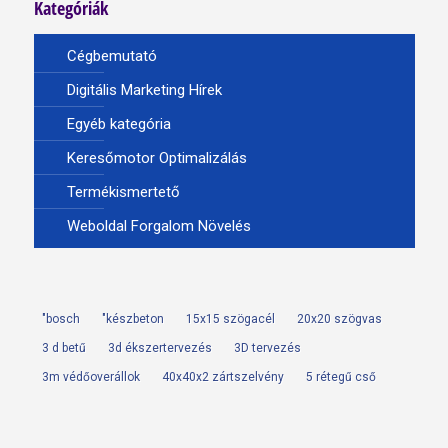
Kategóriák
Cégbemutató
Digitális Marketing Hírek
Egyéb kategória
Keresőmotor Optimalizálás
Termékismertető
Weboldal Forgalom Növelés
"bosch
"készbeton
15x15 szögacél
20x20 szögvas
3 d betű
3d ékszertervezés
3D tervezés
3m védőoverállok
40x40x2 zártszelvény
5 rétegű cső