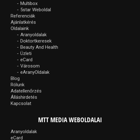
Multibox
5star Weboldal
Referenciák
Ajánlatkérés
Oldalaink
Aranyoldalak
Doktortkeresek
Beauty And Health
Üzleti
eCard
Városom
eAranyOldalak
Blog
Rólunk
Adatellenőrzés
Álláshirdetés
Kapcsolat
MTT MEDIA WEBOLDALAI
Aranyoldalak
eCard