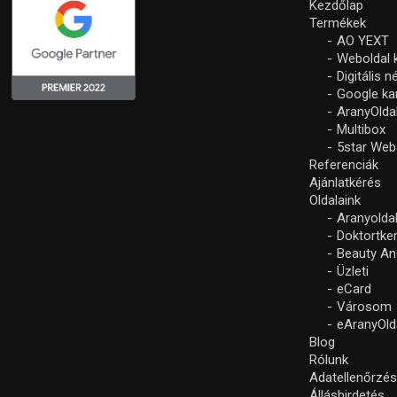
Kezdőlap
Termékek
AO YEXT
Weboldal 
Digitális 
Google k
AranyOlda
Multibox
5star Web
Referenciák
Ajánlatkérés
Oldalaink
Aranyolda
Doktortke
Beauty An
Üzleti
eCard
Városom
eAranyOld
Blog
Rólunk
Adatellenőrzé
Álláshirdetés