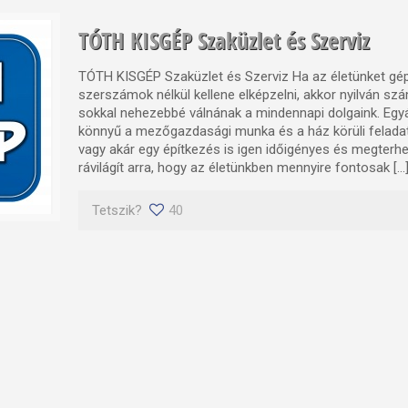
TÓTH KISGÉP Szaküzlet és Szerviz
TÓTH KISGÉP Szaküzlet és Szerviz Ha az életünket gép
szerszámok nélkül kellene elképzelni, akkor nyilván sz
sokkal nehezebbé válnának a mindennapi dolgaink. Egy
könnyű a mezőgazdasági munka és a ház körüli felada
vagy akár egy építkezés is igen időigényes és megterhe
rávilágít arra, hogy az életünkben mennyire fontosak […
Tetszik?
40