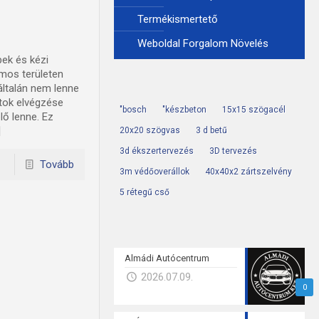
Termékismertető
Weboldal Forgalom Növelés
ek és kézi
ámos területen
általán nem lenne
tok elvégzése
"bosch
"készbeton
15x15 szögacél
lő lenne. Ez
]
20x20 szögvas
3 d betű
3d ékszertervezés
3D tervezés
Tovább
3m védőoverállok
40x40x2 zártszelvény
5 rétegű cső
Almádi Autócentrum
2026.07.09.
0