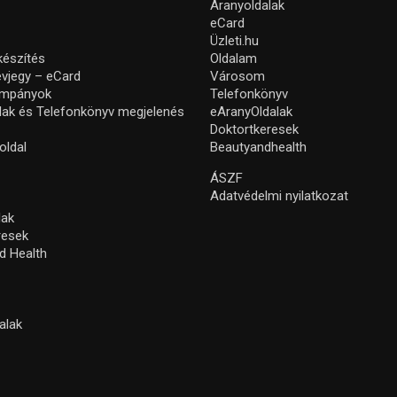
Aranyoldalak
eCard
Üzleti.hu
készítés
Oldalam
névjegy – eCard
Városom
ampányok
Telefonkönyv
lak és Telefonkönyv megjelenés
eAranyOldalak
Doktortkeresek
oldal
Beautyandhealth
ÁSZF
Adatvédelmi nyilatkozat
lak
resek
d Health
alak
s