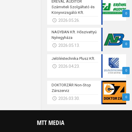
ERÉVAL AUDITOR
Számviteli Szolgáltató és
Könyvvizsgálói Kft.
0
2026.05.26.
NAGYBAN Kft. Hőszivattyú
Nyíregyháza
0
2026.05.13.
Jelöléstechnika Plusz Kft.
2026.04.23.
0
DOKTORZÁR Non-Stop
Zárszerviz
0
2026.03.30.
MTT MEDIA