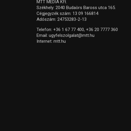
MTT MEDIA Kft.
Székhely: 2040 Budaörs Baross utca 165.
Cégjegyzék szám: 13 09 166814
Adószám: 24753283-2-13
Telefon:
+36 1 67 77 400,
+36 20 7777 360
Email:
ugyfelszolgalat@mtt.hu
Internet:
mtt.hu