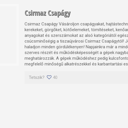
Csirmaz Csapágy
Csirmaz Csapágy Vásároljon csapágyakat, hajtástechni
kerekeket, görgőket, kötőelemeket, tömítéseket, kenőa
anyagokat és szerszámokat az alsó kategóriától egés
csúcsminőségig a tiszaújvárosi Csirmaz Csapágytól! J
haladjon minden gördülékenyen! Napjainkra már a mind
szerves részét és működésképességét a gépek nagyb
meghatározzák. A gépek működéshez pedig kulcsfont
megfelelő minőségű alkatrészekkel és karbantartási es
Tetszik?
40