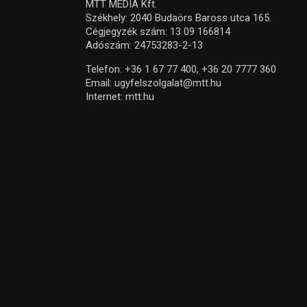
MTT MEDIA Kft.
Székhely: 2040 Budaörs Baross utca 165.
Cégjegyzék szám: 13 09 166814
Adószám: 24753283-2-13
Telefon:
+36 1 67 77 400,
+36 20 7777 360
Email:
ugyfelszolgalat@mtt.hu
Internet:
mtt.hu