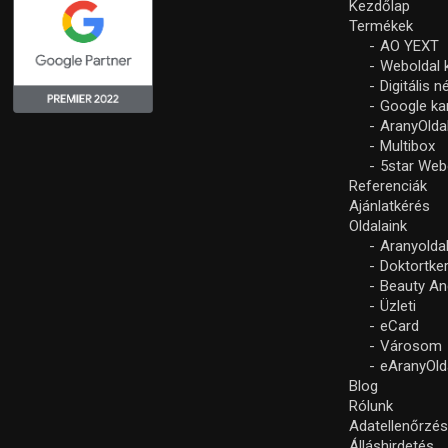
Kezdőlap
Termékek
AO YEXT
Weboldal 
Digitális 
Google k
AranyOlda
Multibox
5star Web
Referenciák
Ajánlatkérés
Oldalaink
Aranyolda
Doktortke
Beauty An
Üzleti
eCard
Városom
eAranyOld
Blog
Rólunk
Adatellenőrzé
Álláshirdetés