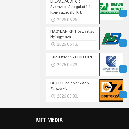
ERÉVAL AUDITOR
Számviteli Szolgáltató és
Könyvvizsgálói Kft.
0
2026.05.26.
NAGYBAN Kft. Hőszivattyú
Nyíregyháza
0
2026.05.13.
Jelöléstechnika Plusz Kft.
2026.04.23.
0
DOKTORZÁR Non-Stop
Zárszerviz
0
2026.03.30.
MTT MEDIA