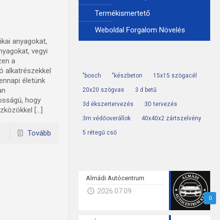
Termékismertető
Weboldal Forgalom Növelés
kai anyagokat,
nyagokat, vegyi
zen a
ó alkatrészekkel
"bosch
"készbeton
15x15 szögacél
ennapi életünk
an
20x20 szögvas
3 d betű
osságú, hogy
3d ékszertervezés
3D tervezés
zközökkel […]
3m védőoverállok
40x40x2 zártszelvény
Tovább
5 rétegű cső
Almádi Autócentrum
2026.07.09.
0