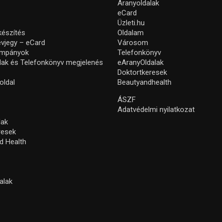
Aranyoldalak
eCard
Üzleti.hu
készítés
Oldalam
névjegy – eCard
Városom
ampányok
Telefonkönyv
lak és Telefonkönyv megjelenés
eAranyOldalak
Doktortkeresek
oldal
Beautyandhealth
ÁSZF
Adatvédelmi nyilatkozat
lak
resek
d Health
alak
s