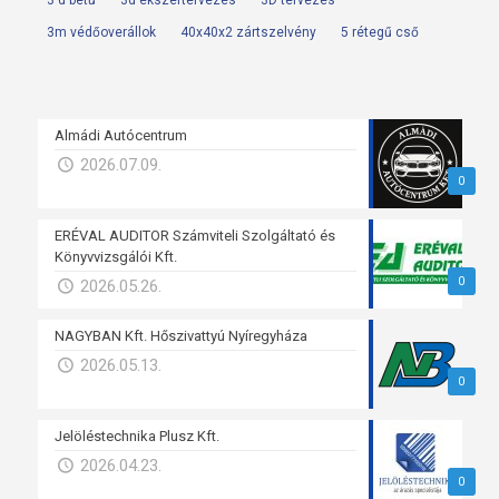
3 d betű
3d ékszertervezés
3D tervezés
3m védőoverállok
40x40x2 zártszelvény
5 rétegű cső
Almádi Autócentrum
2026.07.09.
0
ERÉVAL AUDITOR Számviteli Szolgáltató és
Könyvvizsgálói Kft.
0
2026.05.26.
NAGYBAN Kft. Hőszivattyú Nyíregyháza
2026.05.13.
0
Jelöléstechnika Plusz Kft.
2026.04.23.
0