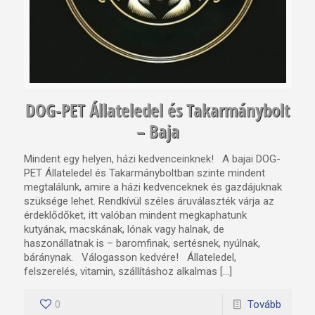
DOG-PET Állateledel és Takarmánybolt
– Baja
Mindent egy helyen, házi kedvenceinknek! A bajai DOG-
PET Állateledel és Takarmányboltban szinte mindent
megtalálunk, amire a házi kedvenceknek és gazdájuknak
szüksége lehet. Rendkívül széles áruválaszték várja az
érdeklődőket, itt valóban mindent megkaphatunk
kutyának, macskának, lónak vagy halnak, de
haszonállatnak is – baromfinak, sertésnek, nyúlnak,
báránynak. Válogasson kedvére! Állateledel,
felszerelés, vitamin, szállításhoz alkalmas […]
0
Tovább