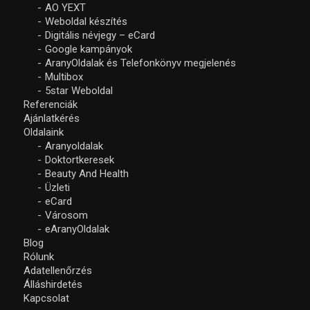
AO YEXT
Weboldal készítés
Digitális névjegy – eCard
Google kampányok
AranyOldalak és Telefonkönyv megjelenés
Multibox
5star Weboldal
Referenciák
Ajánlatkérés
Oldalaink
Aranyoldalak
Doktortkeresek
Beauty And Health
Üzleti
eCard
Városom
eAranyOldalak
Blog
Rólunk
Adatellenőrzés
Álláshirdetés
Kapcsolat