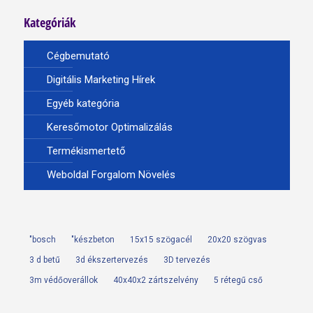
Kategóriák
Cégbemutató
Digitális Marketing Hírek
Egyéb kategória
Keresőmotor Optimalizálás
Termékismertető
Weboldal Forgalom Növelés
"bosch
"készbeton
15x15 szögacél
20x20 szögvas
3 d betű
3d ékszertervezés
3D tervezés
3m védőoverállok
40x40x2 zártszelvény
5 rétegű cső