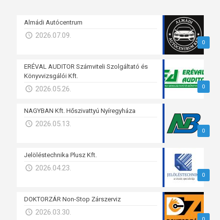
Almádi Autócentrum
2026.07.09.
0
ERÉVAL AUDITOR Számviteli Szolgáltató és
Könyvvizsgálói Kft.
0
2026.05.26.
NAGYBAN Kft. Hőszivattyú Nyíregyháza
2026.05.13.
0
Jelöléstechnika Plusz Kft.
2026.04.23.
0
DOKTORZÁR Non-Stop Zárszerviz
2026.03.30.
0