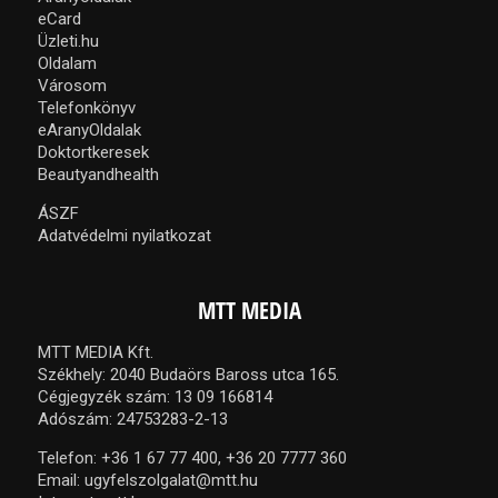
eCard
Üzleti.hu
Oldalam
Városom
Telefonkönyv
eAranyOldalak
Doktortkeresek
Beautyandhealth
ÁSZF
Adatvédelmi nyilatkozat
MTT MEDIA
MTT MEDIA Kft.
Székhely: 2040 Budaörs Baross utca 165.
Cégjegyzék szám: 13 09 166814
Adószám: 24753283-2-13
Telefon:
+36 1 67 77 400,
+36 20 7777 360
Email:
ugyfelszolgalat@mtt.hu