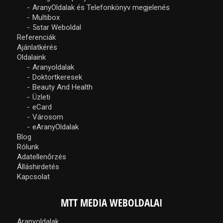
AranyOldalak és Telefonkönyv megjelenés
Multibox
5star Weboldal
Referenciák
Ajánlatkérés
Oldalaink
Aranyoldalak
Doktortkeresek
Beauty And Health
Üzleti
eCard
Városom
eAranyOldalak
Blog
Rólunk
Adatellenőrzés
Álláshirdetés
Kapcsolat
MTT MEDIA WEBOLDALAI
Aranyoldalak