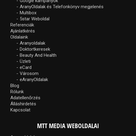
Google kampányok
AranyOldalak és Telefonkönyv megjelenés
Multibox
5star Weboldal
Referenciák
Ajánlatkérés
Oldalaink
Aranyoldalak
Doktortkeresek
Beauty And Health
Üzleti
eCard
Városom
eAranyOldalak
Blog
Rólunk
Adatellenőrzés
Álláshirdetés
Kapcsolat
MTT MEDIA WEBOLDALAI