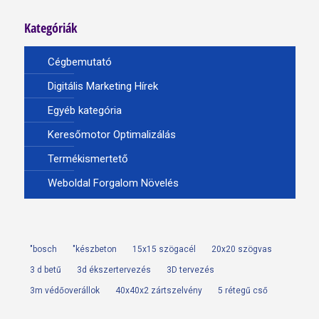
Kategóriák
Cégbemutató
Digitális Marketing Hírek
Egyéb kategória
Keresőmotor Optimalizálás
Termékismertető
Weboldal Forgalom Növelés
"bosch
"készbeton
15x15 szögacél
20x20 szögvas
3 d betű
3d ékszertervezés
3D tervezés
3m védőoverállok
40x40x2 zártszelvény
5 rétegű cső