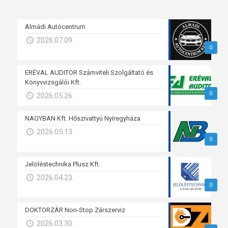
Almádi Autócentrum
2026.07.09.
0
ERÉVAL AUDITOR Számviteli Szolgáltató és
Könyvvizsgálói Kft.
0
2026.05.26.
NAGYBAN Kft. Hőszivattyú Nyíregyháza
2026.05.13.
0
Jelöléstechnika Plusz Kft.
2026.04.23.
0
DOKTORZÁR Non-Stop Zárszerviz
2026.03.30.