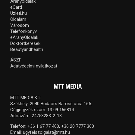
Aranyoldalak
eCard
Üzleti.hu
Oldalam
Városom
Telefonkönyv
eAranyOldalak
Doktortkeresek
Beautyandhealth
ÁSZF
Adatvédelmi nyilatkozat
MTT MEDIA
MTT MEDIA Kft.
Székhely: 2040 Budaörs Baross utca 165.
Cégjegyzék szám: 13 09 166814
Adószám: 24753283-2-13
Telefon:
+36 1 67 77 400,
+36 20 7777 360
Email:
ugyfelszolgalat@mtt.hu