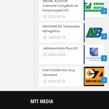
ERÉVAL AUDITOR
Számviteli Szolgáltató és
Könyvvizsgálói Kft.
0
2026.05.26.
NAGYBAN Kft. Hőszivattyú
Nyíregyháza
0
2026.05.13.
Jelöléstechnika Plusz Kft.
2026.04.23.
0
DOKTORZÁR Non-Stop
Zárszerviz
0
2026.03.30.
MTT MEDIA