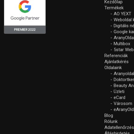
Kezdőlap
Termékek
AO YEXT
Weboldal 
Digitális 
Google k
AranyOlda
Multibox
5star Web
Referenciák
Ajánlatkérés
Oldalaink
Aranyolda
Doktortke
Beauty An
Üzleti
eCard
Városom
eAranyOld
Blog
Rólunk
Adatellenőrzé
Álláshirdetés