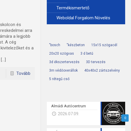
Termékismertető
Weboldal Forgalom Növelés
skolcon és
reskedelmei arra
zámára a legjobb
st. A cég
"bosch
"készbeton
15x15 szögacél
kivitelezőket és a
20x20 szögvas
3 d betű
 […]
3d ékszertervezés
3D tervezés
3m védőoverállok
40x40x2 zártszelvény
Tovább
5 rétegű cső
Almádi Autócentrum
2026.07.09.
0