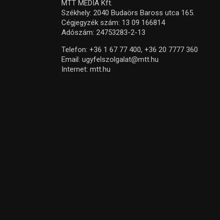
MTT MEDIA Kft.
Székhely: 2040 Budaörs Baross utca 165.
Cégjegyzék szám: 13 09 166814
Adószám: 24753283-2-13
Telefon:
+36 1 67 77 400,
+36 20 7777 360
Email:
ugyfelszolgalat@mtt.hu
Internet:
mtt.hu