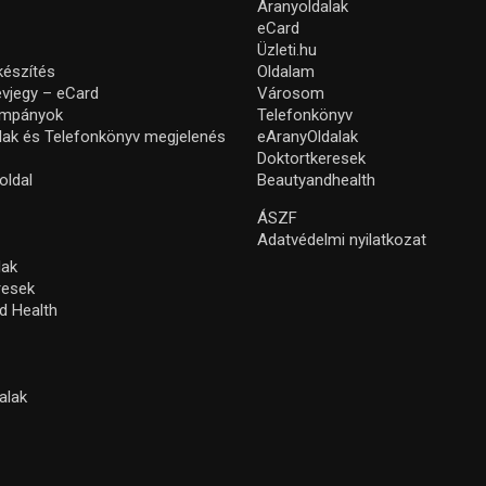
Aranyoldalak
eCard
Üzleti.hu
készítés
Oldalam
névjegy – eCard
Városom
ampányok
Telefonkönyv
lak és Telefonkönyv megjelenés
eAranyOldalak
Doktortkeresek
oldal
Beautyandhealth
ÁSZF
Adatvédelmi nyilatkozat
lak
resek
d Health
alak
s