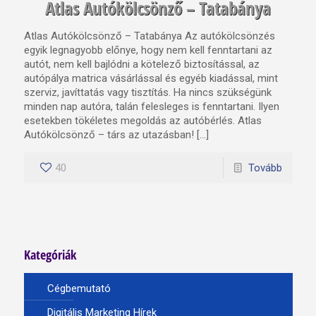
Atlas Autókölcsönző – Tatabánya
Atlas Autókölcsönző – Tatabánya Az autókölcsönzés
egyik legnagyobb előnye, hogy nem kell fenntartani az
autót, nem kell bajlódni a kötelező biztosítással, az
autópálya matrica vásárlással és egyéb kiadással, mint
szerviz, javíttatás vagy tisztítás. Ha nincs szükségünk
minden nap autóra, talán felesleges is fenntartani. Ilyen
esetekben tökéletes megoldás az autóbérlés. Atlas
Autókölcsönző – társ az utazásban! […]
40
Tovább
Kategóriák
Cégbemutató
Digitális Marketing Hírek