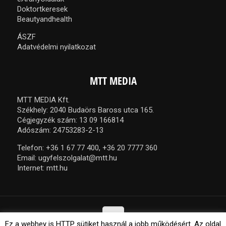
Doktortkeresek
Beautyandhealth
ÁSZF
Adatvédelmi nyilatkozat
MTT MEDIA
MTT MEDIA Kft.
Székhely: 2040 Budaörs Baross utca 165.
Cégjegyzék szám: 13 09 166814
Adószám: 24753283-2-13
Telefon:
+36 1 67 77 400,
+36 20 7777 360
Email:
ugyfelszolgalat@mtt.hu
Internet:
mtt.hu
Ez a webhey is HTTP sütiket használ a jobb működésért. Az oldal