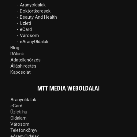
Aranyoldalak
Doktortkeresek
Beauty And Health
Üzleti
eCard
Városom
eAranyOldalak
Blog
Rólunk
Adatellenőrzés
Álláshirdetés
Kapcsolat
MTT MEDIA WEBOLDALAI
Aranyoldalak
eCard
Üzleti.hu
Oldalam
Városom
Telefonkönyv
eAranyOldalak