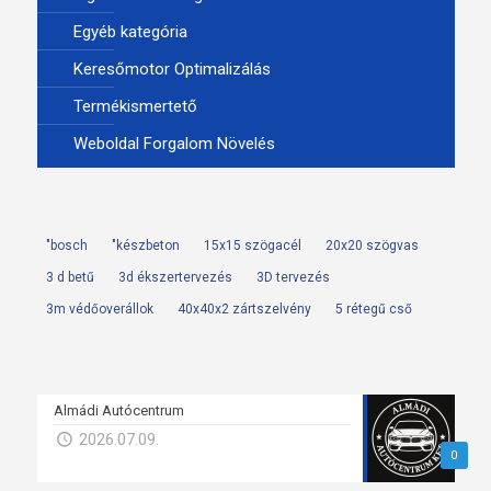
Egyéb kategória
Keresőmotor Optimalizálás
Termékismertető
Weboldal Forgalom Növelés
"bosch
"készbeton
15x15 szögacél
20x20 szögvas
3 d betű
3d ékszertervezés
3D tervezés
3m védőoverállok
40x40x2 zártszelvény
5 rétegű cső
Almádi Autócentrum
2026.07.09.
0