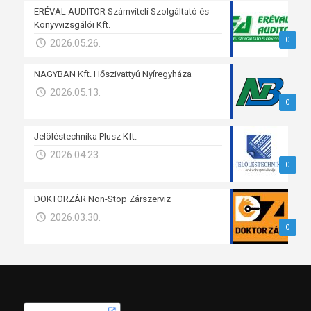
ERÉVAL AUDITOR Számviteli Szolgáltató és
Könyvvizsgálói Kft.
0
2026.05.26.
NAGYBAN Kft. Hőszivattyú Nyíregyháza
2026.05.13.
0
Jelöléstechnika Plusz Kft.
2026.04.23.
0
DOKTORZÁR Non-Stop Zárszerviz
2026.03.30.
0