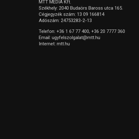
MTT MEDIA Kft.
Székhely: 2040 Budaörs Baross utca 165.
Cégjegyzék szám: 13 09 166814
Adószám: 24753283-2-13
Telefon:
+36 1 67 77 400,
+36 20 7777 360
Email:
ugyfelszolgalat@mtt.hu
Internet:
mtt.hu