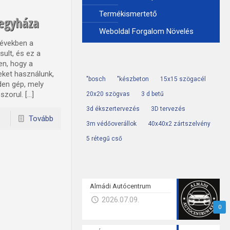
Termékismertető
regyháza
Weboldal Forgalom Növelés
 években a
sult, és ez a
en, hogy a
eket használunk,
"bosch
"készbeton
15x15 szögacél
den gép, mely
szorul. […]
20x20 szögvas
3 d betű
3d ékszertervezés
3D tervezés
Tovább
3m védőoverállok
40x40x2 zártszelvény
5 rétegű cső
Almádi Autócentrum
2026.07.09.
0