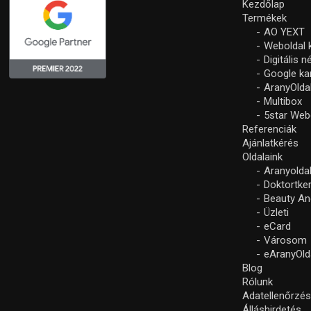
Kezdőlap
Termékek
AO YEXT
Weboldal 
Digitális 
Google k
AranyOlda
Multibox
5star Web
Referenciák
Ajánlatkérés
Oldalaink
Aranyolda
Doktortke
Beauty An
Üzleti
eCard
Városom
eAranyOld
Blog
Rólunk
Adatellenőrzé
Álláshirdetés