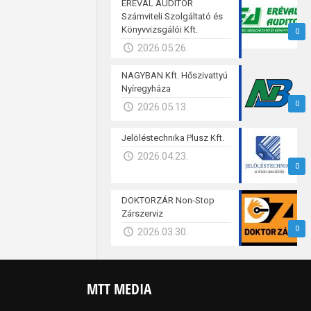
ERÉVAL AUDITOR
Számviteli Szolgáltató és
Könyvvizsgálói Kft.
0
2026.05.26.
NAGYBAN Kft. Hőszivattyú
Nyíregyháza
0
2026.05.13.
Jelöléstechnika Plusz Kft.
2026.04.23.
0
DOKTORZÁR Non-Stop
Zárszerviz
0
2026.03.30.
MTT MEDIA