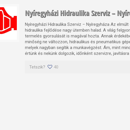
Nyíregyházi Hidraulika Szerviz – Nyí
Nyíregyházi Hidraulika Szerviz – Nyíregyháza Az elmúlt
hidraulika fejlődése nagy ütemben halad. A világ felgyor
termelés gyorsulását is magával hozta. Annak érdekéb
minőség ne változzon, hidraulikus és pneumatikus gép
melyek nagyban segítik a munkavégzést. Ám, mint min
értünk és nekünk dolgozik, időnként szervizre, javításra 
Tetszik?
40