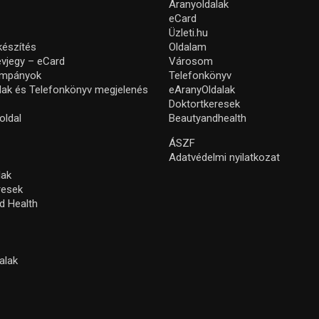
Aranyoldalak
eCard
Üzleti.hu
készítés
Oldalam
névjegy – eCard
Városom
ampányok
Telefonkönyv
lak és Telefonkönyv megjelenés
eAranyOldalak
Doktortkeresek
oldal
Beautyandhealth
ÁSZF
Adatvédelmi nyilatkozat
lak
resek
d Health
alak
s