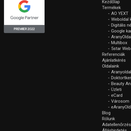
Kezdőlap
Termékek
AO YEXT
Weboldal 
Digitális 
Google k
AranyOlda
Multibox
5star Web
Referenciák
Ajánlatkérés
Oldalaink
Aranyolda
Doktortke
Beauty An
Üzleti
eCard
Városom
eAranyOld
Blog
Rólunk
Adatellenőrzé
Álláshirdetés