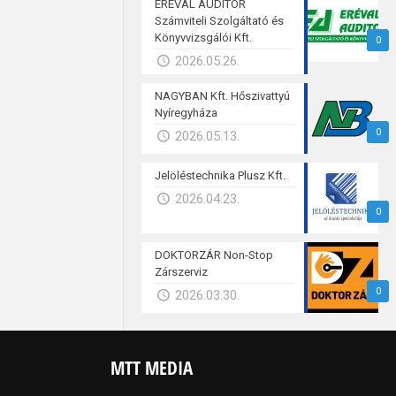
ERÉVAL AUDITOR
Számviteli Szolgáltató és
Könyvvizsgálói Kft.
0
2026.05.26.
NAGYBAN Kft. Hőszivattyú
Nyíregyháza
0
2026.05.13.
Jelöléstechnika Plusz Kft.
2026.04.23.
0
DOKTORZÁR Non-Stop
Zárszerviz
0
2026.03.30.
MTT MEDIA