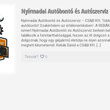
Nyírmadai Autóbontó és Autószerviz 
Nyírmadai Autóbontó és Autószerviz – CS&B Kft. Több
autóbontó! Szakértelem az értékmentésben! A REBÁK
ismert Nyírmadai Autóbontó és Autószerviz berkein bel
találkozik a fenntarthatósággal, hiszen az itt dolgozó
dolgoznak, hogy egy gépjármű életútja ne érjen azonnal
megtett kilométernél. Rebák Dávid a CS&B Kft. […]
Tetszik?
0