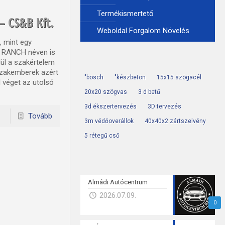
Termékismertető
– CS&B Kft.
Weboldal Forgalom Növelés
, mint egy
 RANCH néven is
ül a szakértelem
 szakemberek azért
"bosch
"készbeton
15x15 szögacél
 véget az utolsó
20x20 szögvas
3 d betű
3d ékszertervezés
3D tervezés
Tovább
3m védőoverállok
40x40x2 zártszelvény
5 rétegű cső
Almádi Autócentrum
2026.07.09.
0