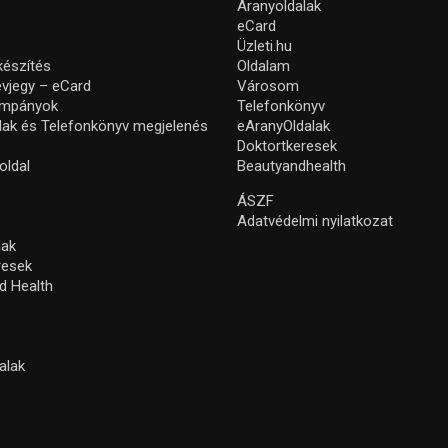
Aranyoldalak
eCard
Üzleti.hu
készítés
Oldalam
névjegy – eCard
Városom
ampányok
Telefonkönyv
lak és Telefonkönyv megjelenés
eAranyOldalak
Doktortkeresek
oldal
Beautyandhealth
ÁSZF
Adatvédelmi nyilatkozat
lak
resek
d Health
alak
s