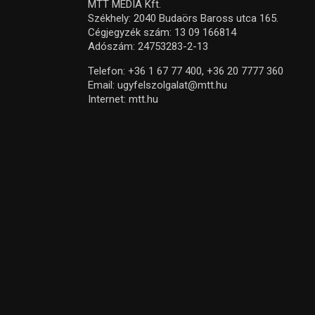
MTT MEDIA Kft.
Székhely: 2040 Budaörs Baross utca 165.
Cégjegyzék szám: 13 09 166814
Adószám: 24753283-2-13
Telefon:
+36 1 67 77 400,
+36 20 7777 360
Email:
ugyfelszolgalat@mtt.hu
Internet:
mtt.hu