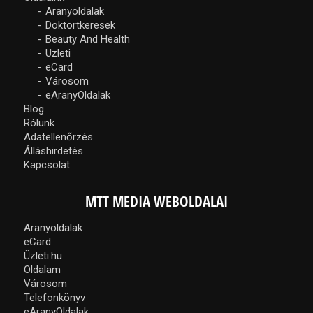
Aranyoldalak
Doktortkeresek
Beauty And Health
Üzleti
eCard
Városom
eAranyOldalak
Blog
Rólunk
Adatellenőrzés
Álláshirdetés
Kapcsolat
MTT MEDIA WEBOLDALAI
Aranyoldalak
eCard
Üzleti.hu
Oldalam
Városom
Telefonkönyv
eAranyOldalak