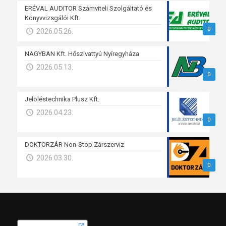
ERÉVAL AUDITOR Számviteli Szolgáltató és
Könyvvizsgálói Kft.
0
2026.05.26.
NAGYBAN Kft. Hőszivattyú Nyíregyháza
2026.05.13.
0
Jelöléstechnika Plusz Kft.
2026.04.23.
0
DOKTORZÁR Non-Stop Zárszerviz
2026.03.30.
0