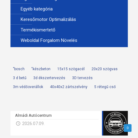
Egyéb kategória
Keresőmotor Optimalizálás
Termékismertető
Weboldal Forgalom Növelés
"bosch
"készbeton
15x15 szögacél
20x20 szögvas
3 d betű
3d ékszertervezés
3D tervezés
3m védőoverállok
40x40x2 zártszelvény
5 rétegű cső
Almádi Autócentrum
2026.07.09.
0