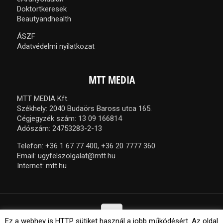
Doktortkeresek
Beautyandhealth
ÁSZF
Adatvédelmi nyilatkozat
MTT MEDIA
MTT MEDIA Kft.
Székhely: 2040 Budaörs Baross utca 165.
Cégjegyzék szám: 13 09 166814
Adószám: 24753283-2-13
Telefon:
+36 1 67 77 400,
+36 20 7777 360
Email:
ugyfelszolgalat@mtt.hu
Internet:
mtt.hu
Ez a webhey is HTTP sütiket használ a jobb működésért. Az oldal