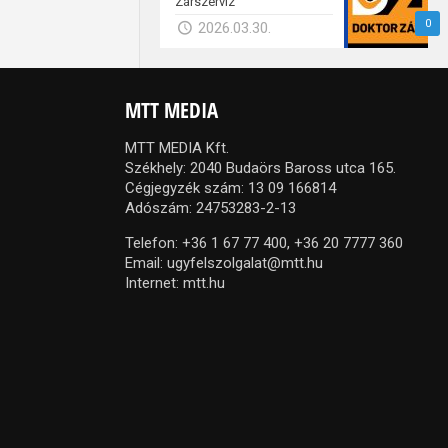
Zárszerviz
0
2026.03.30.
MTT MEDIA
MTT MEDIA Kft.
Székhely: 2040 Budaörs Baross utca 165.
Cégjegyzék szám: 13 09 166814
Adószám: 24753283-2-13
Telefon:
+36 1 67 77 400,
+36 20 7777 360
Email:
ugyfelszolgalat@mtt.hu
Internet:
mtt.hu