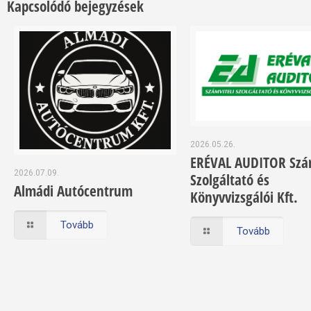
Kapcsolódó bejegyzések
2026.05.26.
ERÉVAL AUDITOR Szám
2026.07.09.
Szolgáltató és
Almádi Autócentrum
Könyvvizsgálói Kft.
Tovább
Tovább