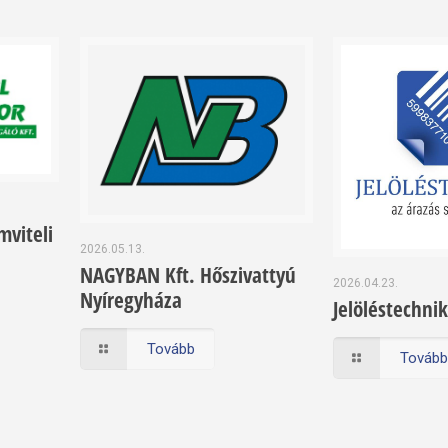
viteli
2026.05.13.
NAGYBAN Kft. Hőszivattyú
2026.04.23.
Nyíregyháza
Jelöléstechnik
Tovább
Továb