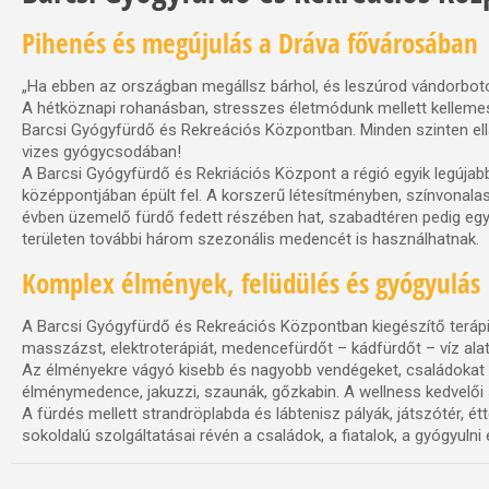
Pihenés és megújulás a Dráva fővárosában
„Ha ebben az országban megállsz bárhol, és leszúrod vándorbotod
A hétköznapi rohanásban, stresszes életmódunk mellett kellemes 
Barcsi Gyógyfürdő és Rekreációs Központban. Minden szinten ell
vizes gyógycsodában!
A Barcsi Gyógyfürdő és Rekriációs Központ a régió egyik legújabb
középpontjában épült fel. A korszerű létesítményben, színvonal
évben üzemelő fürdő fedett részében hat, szabadtéren pedig egy
területen további három szezonális medencét is használhatnak.
Komplex élmények, felüdülés és gyógyulás
A Barcsi Gyógyfürdő és Rekreációs Központban kiegészítő terápi
masszázst, elektroterápiát, medencefürdőt – kádfürdőt – víz al
Az élményekre vágyó kisebb és nagyobb vendégeket, családokat
élménymedence, jakuzzi, szaunák, gőzkabin. A wellness kedvelői 
A fürdés mellett strandröplabda és lábtenisz pályák, játszótér, 
sokoldalú szolgáltatásai révén a családok, a fiatalok, a gyógyul