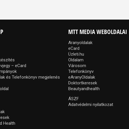
ÉP
MTT MEDIA WEBOLDALAI
Aranyoldalak
eCard
Üzleti.hu
készítés
Oldalam
névjegy – eCard
Városom
ampányok
Telefonkönyv
lak és Telefonkönyv megjelenés
eAranyOldalak
Doktortkeresek
oldal
Beautyandhealth
ÁSZF
Adatvédelmi nyilatkozat
lak
resek
d Health