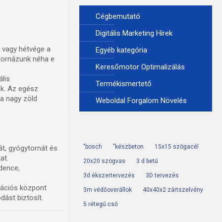
Cégbemutató
Digitális Marketing Hírek
p vagy hétvége a
Egyéb kategória
 tornázunk néha e
Keresőmotor Optimalizálás
ális
Termékismertető
ek. Az egész
a nagy zöld
Weboldal Forgalom Növelés
"bosch
"készbeton
15x15 szögacél
t, gyógytornát és
at.
20x20 szögvas
3 d betű
dence,
3d ékszertervezés
3D tervezés
reációs központ
3m védőoverállok
40x40x2 zártszelvény
dást biztosít.
5 rétegű cső