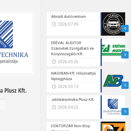
Almádi Autócentrum
2026.07.09.
0
ERÉVAL AUDITOR
Számviteli Szolgáltató és
Könyvvizsgálói Kft.
0
2026.05.26.
NAGYBAN Kft. Hőszivattyú
Nyíregyháza
0
2026.05.13.
a Plusz Kft.
Jelöléstechnika Plusz Kft.
b
2026.04.23.
0
DOKTORZÁR Non-Stop