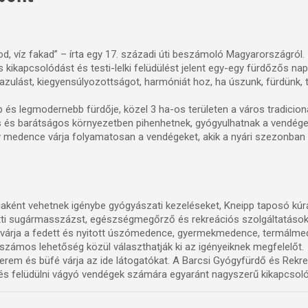
, víz fakad” – írta egy 17. századi úti beszámoló Magyarországról.
kikapcsolódást és testi-lelki felüdülést jelent egy-egy fürdőzős na
azulást, kiegyensúlyozottságot, harmóniát hoz, ha úszunk, fürdünk,
 és legmodernebb fürdője, közel 3 ha-os területen a város tradicion
as és barátságos környezetben pihenhetnek, gyógyulhatnak a vendég
 medence várja folyamatosan a vendégeket, akik a nyári szezonban 
aként vehetnek igénybe gyógyászati kezeléseket, Kneipp taposó kúrá
atti sugármasszázst, egészségmegőrző és rekreációs szolgáltatások
 várja a fedett és nyitott úszómedence, gyermekmedence, termálme
számos lehetőség közül választhatják ki az igényeiknek megfelelőt.
étterem és büfé várja az ide látogatókat. A Barcsi Gyógyfürdő és Rek
ni és felüdülni vágyó vendégek számára egyaránt nagyszerű kikapcsoló