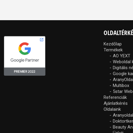
OLDALTÉRK
Kezdőlap
Termékek
AO YEXT
Weboldal 
Digitális 
Google k
AranyOlda
Multibox
5star Web
Referenciák
Ajánlatkérés
Oldalaink
Aranyolda
Doktortke
Beauty An