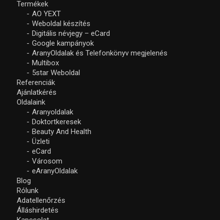
Termékek
AO YEXT
Weboldal készítés
Digitális névjegy – eCard
Google kampányok
AranyOldalak és Telefonkönyv megjelenés
Multibox
5star Weboldal
Referenciák
Ajánlatkérés
Oldalaink
Aranyoldalak
Doktortkeresek
Beauty And Health
Üzleti
eCard
Városom
eAranyOldalak
Blog
Rólunk
Adatellenőrzés
Álláshirdetés
Kapcsolat