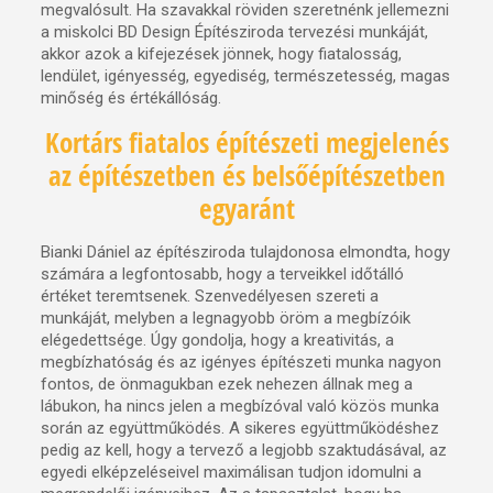
megvalósult. Ha szavakkal röviden szeretnénk jellemezni
a miskolci BD Design Építésziroda tervezési munkáját,
akkor azok a kifejezések jönnek, hogy fiatalosság,
lendület, igényesség, egyediség, természetesség, magas
minőség és értékállóság.
Kortárs fiatalos építészeti megjelenés
az építészetben és belsőépítészetben
egyaránt
Bianki Dániel az építésziroda tulajdonosa elmondta, hogy
számára a legfontosabb, hogy a terveikkel időtálló
értéket teremtsenek. Szenvedélyesen szereti a
munkáját, melyben a legnagyobb öröm a megbízóik
elégedettsége. Úgy gondolja, hogy a kreativitás, a
megbízhatóság és az igényes építészeti munka nagyon
fontos, de önmagukban ezek nehezen állnak meg a
lábukon, ha nincs jelen a megbízóval való közös munka
során az együttműködés. A sikeres együttműködéshez
pedig az kell, hogy a tervező a legjobb szaktudásával, az
egyedi elképzeléseivel maximálisan tudjon idomulni a