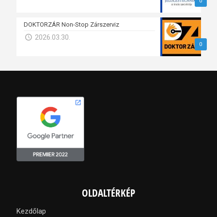
0
DOKTORZÁR Non-Stop Zárszerviz
2026.03.30.
0
OLDALTÉRKÉP
Kezdőlap