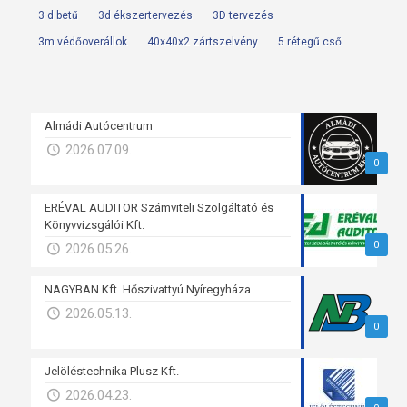
3 d betű
3d ékszertervezés
3D tervezés
3m védőoverállok
40x40x2 zártszelvény
5 rétegű cső
Almádi Autócentrum
2026.07.09.
0
ERÉVAL AUDITOR Számviteli Szolgáltató és
Könyvvizsgálói Kft.
0
2026.05.26.
NAGYBAN Kft. Hőszivattyú Nyíregyháza
2026.05.13.
0
Jelöléstechnika Plusz Kft.
2026.04.23.