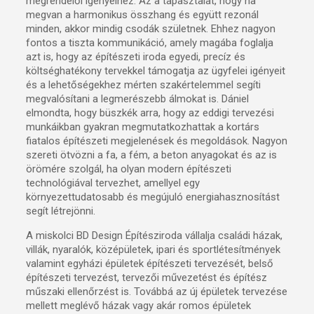
megrendelői igényeihez. Az a tapasztalat, hogy ha
megvan a harmonikus összhang és együtt rezonál
minden, akkor mindig csodák születnek. Ehhez nagyon
fontos a tiszta kommunikáció, amely magába foglalja
azt is, hogy az építészeti iroda egyedi, precíz és
költséghatékony tervekkel támogatja az ügyfelei igényeit
és a lehetőségekhez mérten szakértelemmel segíti
megvalósítani a legmerészebb álmokat is. Dániel
elmondta, hogy büszkék arra, hogy az eddigi tervezési
munkáikban gyakran megmutatkozhattak a kortárs
fiatalos építészeti megjelenések és megoldások. Nagyon
szereti ötvözni a fa, a fém, a beton anyagokat és az is
örömére szolgál, ha olyan modern építészeti
technológiával tervezhet, amellyel egy
környezettudatosabb és megújuló energiahasznosítást
segít létrejönni.
A miskolci BD Design Építésziroda vállalja családi házak,
villák, nyaralók, középületek, ipari és sportlétesítmények
valamint egyházi épületek építészeti tervezését, belső
építészeti tervezést, tervezői művezetést és építész
műszaki ellenőrzést is. Továbbá az új épületek tervezése
mellett meglévő házak vagy akár romos épületek