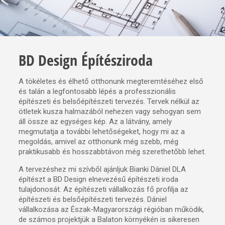
BD Design Építésziroda
A tökéletes és élhető otthonunk megteremtéséhez első
és talán a legfontosabb lépés a professzionális
építészeti és belsőépítészeti tervezés. Tervek nélkül az
ötletek kusza halmazából nehezen vagy sehogyan sem
áll össze az egységes kép. Az a látvány, amely
megmutatja a további lehetőségeket, hogy mi az a
megoldás, amivel az otthonunk még szebb, még
praktikusabb és hosszabbtávon még szerethetőbb lehet.
A tervezéshez mi szívből ajánljuk Bianki Dániel DLA
építészt a BD Design elnevezésű építészeti iroda
tulajdonosát. Az építészeti vállalkozás fő profilja az
építészeti és belsőépítészeti tervezés. Dániel
vállalkozása az Észak-Magyarországi régióban működik,
de számos projektjük a Balaton környékén is sikeresen