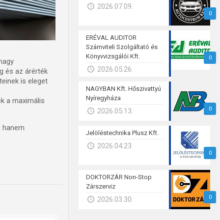
2026.07.09.
0
ERÉVAL AUDITOR
Számviteli Szolgáltató és
Könyvvizsgálói Kft.
0
 nagy
2026.05.26.
g és az árérték
einek is eleget
NAGYBAN Kft. Hőszivattyú
Nyíregyháza
ek a maximális
0
2026.05.13.
é, hanem
Jelöléstechnika Plusz Kft.
2026.04.23.
0
DOKTORZÁR Non-Stop
Zárszerviz
0
2026.03.30.