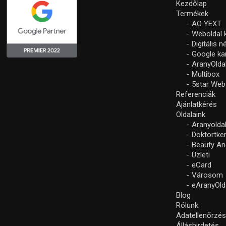
Kezdőlap
Termékek
AO YEXT
Weboldal 
Digitális 
Google k
AranyOlda
Multibox
5star Web
Referenciák
Ajánlatkérés
Oldalaink
Aranyolda
Doktortke
Beauty An
Üzleti
eCard
Városom
eAranyOld
Blog
Rólunk
Adatellenőrzé
Álláshirdetés