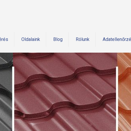
érés
Oldalaink
Blog
Rólunk
Adatellenőrz