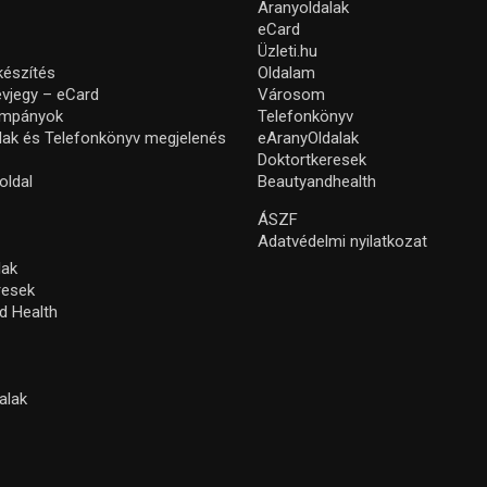
Aranyoldalak
eCard
Üzleti.hu
készítés
Oldalam
névjegy – eCard
Városom
ampányok
Telefonkönyv
lak és Telefonkönyv megjelenés
eAranyOldalak
Doktortkeresek
oldal
Beautyandhealth
ÁSZF
Adatvédelmi nyilatkozat
lak
resek
d Health
alak
s