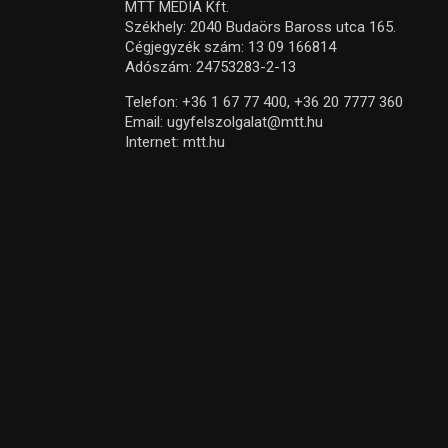
MTT MEDIA Kft.
Székhely: 2040 Budaörs Baross utca 165.
Cégjegyzék szám: 13 09 166814
Adószám: 24753283-2-13
Telefon:
+36 1 67 77 400,
+36 20 7777 360
Email:
ugyfelszolgalat@mtt.hu
Internet:
mtt.hu