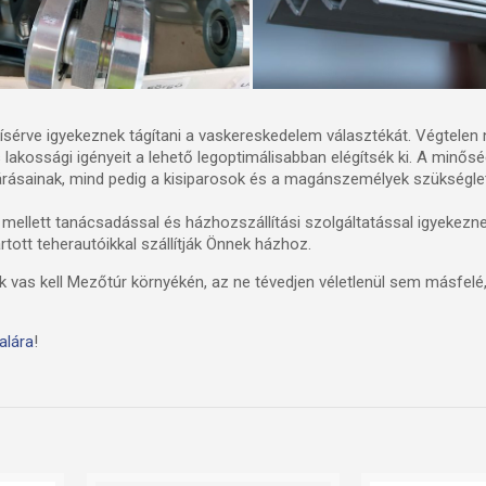
ísérve igyekeznek tágítani a vaskereskedelem választékát. Végtelen
lakossági igényeit a lehető legoptimálisabban elégítsék ki. A minősé
lvárásainak, mind pedig a kisiparosok és a magánszemélyek szükséglet
ellett tanácsadással és házhozszállítási szolgáltatással igyekezn
rtott teherautóikkal szállítják Önnek házhoz.
ek vas kell Mezőtúr környékén, az ne tévedjen véletlenül sem másfel
alára
!