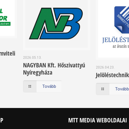
viteli
2026.05.13.
NAGYBAN Kft. Hőszivattyú
2026.04.23.
Nyíregyháza
Jelöléstechnik
Tovább
Továb
ÉP
MTT MEDIA WEBOLDALAI