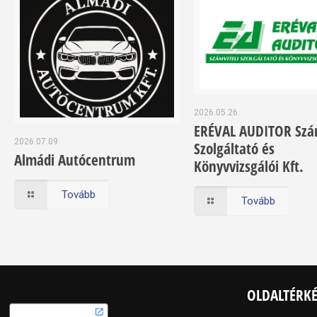
2026.05.26.
ERÉVAL AUDITOR Szám
2026.07.09.
Szolgáltató és
Almádi Autócentrum
Könyvvizsgálói Kft.
Tovább
Tovább
OLDALTÉRK