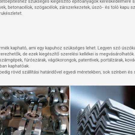
etőépítéshez szükséges kiegészítő építőanyagok kereskedelmére spe
ek, betonacélok, szögacélok, zárszerkezetek, úszó- és toló kapu s
rukészletet.
mék kapható, ami egy kapuhoz szükséges lehet. Legyen szó úszóka
erezhetők, de ezek kiegészítő szerelési kellékei is megvásárolhatók
számgépek, fúrószárak, vágókorongok, patentívek, portálzárak, ková
ban kaphatóak.
edig rövid szállítási határidővel egyedi méretekben, sok színben és