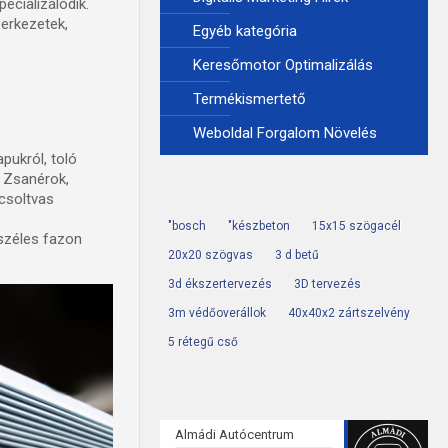
cializálódik.
zerkezetek,
Egyéb kategória
Keresőmotor Optimalizálás
Termékismertető
Weboldal Forgalom Növelés
pukról, toló
. Zsanérok,
csoltvas
"bosch
"készbeton
15x15 szögacél
 széles fazon
20x20 szögvas
3 d betű
3d ékszertervezés
3D tervezés
3m védőoverállok
40x40x2 zártszelvény
5 rétegű cső
Almádi Autócentrum