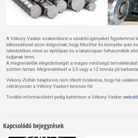
A Vékony Vasker szakemberei a vásárlói igényeket figyelemmel k
lelkesedéssel azon dolgoznak, hogy Mezőtúr és környéke ipari és 
tekintetében mind az építőipari és a lakatosipari felhasználók e
tudjanak tenni.
A megrendelőik elégedettségét a magas minőségű termékkínálat m
szinten tartani. Megrendelését a 3,5 vagy a 12 tonnás jól karbanta
Vékony Zoltán tulajdonos nem titkolt törekvése, hogy ha valakin
célirányosan a Vékony Vaskert keresse fel.
További információkért pedig kattintson a Vékony Vasker
webold
Kapcsolódó bejegyzések