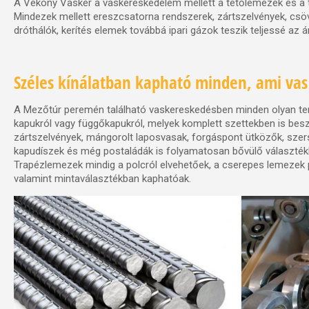
A Vékony Vasker a vaskereskedelem mellett a tetőlemezek és a t
Mindezek mellett ereszcsatorna rendszerek, zártszelvények, csöv
dróthálók, kerítés elemek továbbá ipari gázok teszik teljessé az á
Széles kínálatban kapható minden, ami vas
A Mezőtúr peremén található vaskereskedésben minden olyan ter
kapukról vagy függőkapukról, melyek komplett szettekben is besz
zártszelvények, mángorolt laposvasak, forgáspont ütközők, szer
kapudíszek és még postaládák is folyamatosan bővülő választék
Trapézlemezek mindig a polcról elvehetőek, a cserepes lemezek p
valamint mintaválasztékban kaphatóak.