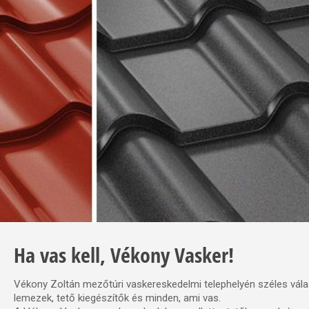
Ha vas kell, Vékony Vasker!
Vékony Zoltán mezőtúri vaskereskedelmi telephelyén széles vál
lemezek, tető kiegészítők és minden, ami vas.