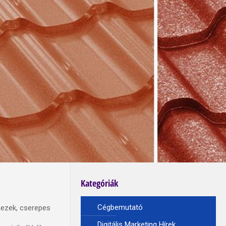
Kategóriák
Cégbemutató
mezek, cserepes
Digitális Marketing Hírek