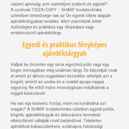
valami apróság, ami személyre szabott és egyedi?
A szolnoki TISZA-COPY – SHARP Irodatechnika
üzletében lehetősége van az Ön egyedi ötlete alapján
ajándéktárgyakat rendelni.
Mert szerintünk lehet
különleges
és praktikus egy
fényképes
vagy
emblémázott ajándéktárgy.
Egyedi és praktikus fényképes
ajándéktárgyak
Valljuk be őszintén egy sima egyszínű póló vagy egy
bögre önmagában elég unalmas tárgy. De képzeljük csak
el amint az álmos reggeleken kezünkbe vehetjük azt a
bögrét, amiről az unoka és a család apraja nagyja
vigyorog. Ne ettől máris mosolygósan indulhatnak a
reggeli kávézások!
Ha van egy kedvenc fotója, miért ne hordhatná azt
magán? A SHARP Irodatechnika üzletben egyedi pólók,
bögrék, ajándéktárgyak és dekorációs termékek
elkészítését vállalják rövid határidővel. Tökéletes
ajándékok babaszületésre, szülinapra, házassági