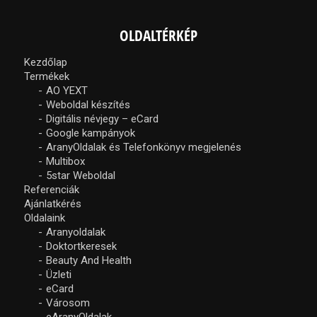
OLDALTÉRKÉP
Kezdőlap
Termékek
AO YEXT
Weboldal készítés
Digitális névjegy – eCard
Google kampányok
AranyOldalak és Telefonkönyv megjelenés
Multibox
5star Weboldal
Referenciák
Ajánlatkérés
Oldalaink
Aranyoldalak
Doktortkeresek
Beauty And Health
Üzleti
eCard
Városom
eAranyOldalak