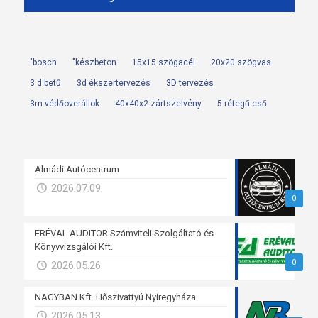
"bosch
"készbeton
15x15 szögacél
20x20 szögvas
3 d betű
3d ékszertervezés
3D tervezés
3m védőoverállok
40x40x2 zártszelvény
5 rétegű cső
Almádi Autócentrum
2026.07.09.
0
ERÉVAL AUDITOR Számviteli Szolgáltató és
Könyvvizsgálói Kft.
0
2026.05.26.
NAGYBAN Kft. Hőszivattyú Nyíregyháza
2026.05.13.