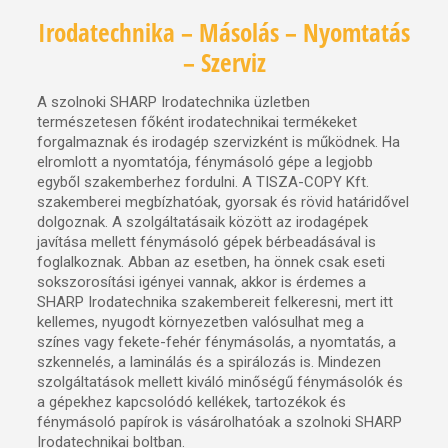
Irodatechnika – Másolás – Nyomtatás
– Szerviz
A szolnoki SHARP Irodatechnika üzletben
természetesen főként irodatechnikai termékeket
forgalmaznak és irodagép szervizként is működnek. Ha
elromlott a nyomtatója, fénymásoló gépe a legjobb
egyből szakemberhez fordulni. A TISZA-COPY Kft.
szakemberei megbízhatóak, gyorsak és rövid határidővel
dolgoznak. A szolgáltatásaik között az irodagépek
javítása mellett fénymásoló gépek bérbeadásával is
foglalkoznak. Abban az esetben, ha önnek csak eseti
sokszorosítási igényei vannak, akkor is érdemes a
SHARP Irodatechnika szakembereit felkeresni, mert itt
kellemes, nyugodt környezetben valósulhat meg a
színes vagy fekete-fehér fénymásolás, a nyomtatás, a
szkennelés, a laminálás és a spirálozás is. Mindezen
szolgáltatások mellett kiváló minőségű fénymásolók és
a gépekhez kapcsolódó kellékek, tartozékok és
fénymásoló papírok is vásárolhatóak a szolnoki SHARP
Irodatechnikai boltban.