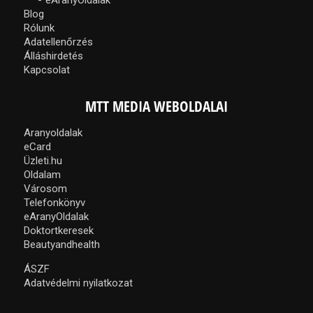
Blog
Rólunk
Adatellenőrzés
Álláshirdetés
Kapcsolat
MTT MEDIA WEBOLDALAI
Aranyoldalak
eCard
Üzleti.hu
Oldalam
Városom
Telefonkönyv
eAranyOldalak
Doktortkeresek
Beautyandhealth
ÁSZF
Adatvédelmi nyilatkozat